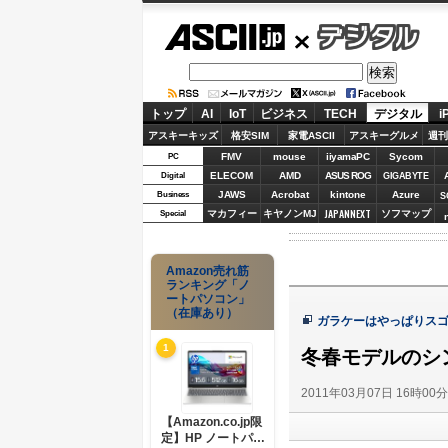
ASCII.jp
デジタル
トップ
AI
IoT
ビジネス
TECH
デジタル
i
アスキーキッズ
格安SIM
家電ASCII
アスキーグルメ
週刊
FMV
mouse
iiyamaPC
Sycom
PC
ELECOM
AMD
ASUS ROG
Digital
GIGABYTE
JAWS
Acrobat
kintone
Azure
Business
S
JAPANNEXT
マカフィー
キヤノンMJ
ソフマップ
Special
Amazon売れ筋
ランキング「ノ
ートパソコン」
（在庫あり）
ガラケーはやっぱりスゴ
1
冬春モデルのシ
2011年03月07日 16時00
【Amazon.co.jp限
定】HP ノートパソ