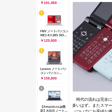
コン 15-fd 15.6イン
￥181,469
チ インテル Core 5
120U メモリ16GB
2
SSD512GB
Windows 11
Microsoft Office
2024搭載 WPS
Office搭載 カメラシ
FMV ノートパソコン
ャッター 指紋認証 薄
WE1-K3 (MS 365
型 Copilotキー搭載
Personal/Copilotキ
￥125,800
ナチュラルシルバー
ー搭載/Win 11/15.6
(BJ0M5PA-AAAI)
型/Core
3
i5/16GB/SSD
512GB/ホワイト)
FMVWK3E15W_AZ
Lenovo ノートパソ
コン パソコン
IdeaPad Slim 3 14.0
￥159,800
インチ AMD
Ryzen™ 5 8640HS
4
メモリ16GB
SSD512GB
Microsoft 365 試用
時代の流れは完全に
版 Windows11 バッ
多いはず。またスマー
テリー駆動12.6時間
【Amazon.co.jp限
重量1.39kg ルナグレ
定】ASUS ノートパ
（ついでにお手頃な