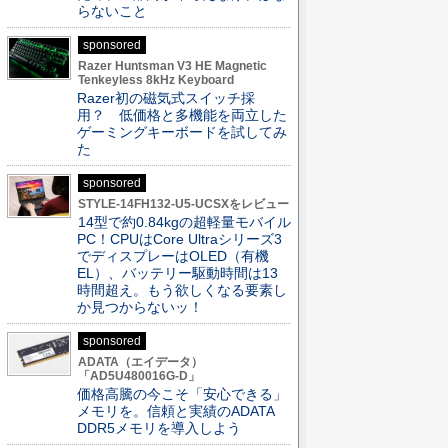
らないこと
sponsored
Razer Huntsman V3 HE Magnetic
Tenkeyless 8kHz Keyboard
Razer初の磁気式スイッチ採
用？ 低価格と多機能を両立した
ゲーミングキーボードを試してみ
た
sponsored
STYLE-14FH132-U5-UCSXをレビュー
14型で約0.84kgの超軽量モバイル
PC！CPUはCore Ultraシリーズ3
でディスプレーはOLED（有機
EL）、バッテリー駆動時間は13
時間超え。もう欲しくなる要素し
か見つからないッ！
sponsored
ADATA（エイデータ）
「AD5U480016G-D」
価格高騰の今こそ「安心できる」
メモリを。信頼と実績のADATA
DDR5メモリを導入しよう