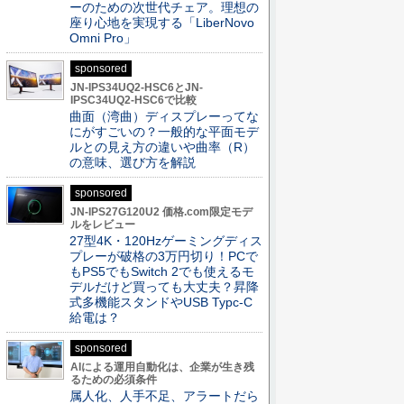
ーのための次世代チェア。理想の
座り心地を実現する「LiberNovo
Omni Pro」
sponsored
JN-IPS34UQ2-HSC6とJN-
IPSC34UQ2-HSC6で比較
曲面（湾曲）ディスプレーってな
にがすごいの？一般的な平面モデ
ルとの見え方の違いや曲率（R）
の意味、選び方を解説
sponsored
JN-IPS27G120U2 価格.com限定モデ
ルをレビュー
27型4K・120Hzゲーミングディス
プレーが破格の3万円切り！PCで
もPS5でもSwitch 2でも使えるモ
デルだけど買っても大丈夫？昇降
式多機能スタンドやUSB Typc-C
給電は？
sponsored
AIによる運用自動化は、企業が生き残
るための必須条件
属人化、人手不足、アラートだら