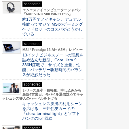
sponsored
エムエスアイコンピュータージャパン
「MAESTRO 500 WIRELESS」
約1万円でノイキャン、デュアル
接続ってマジ？ MSIのゲーミング
ヘッドセットのコスパがどうかし
ている
sponsored
MSI「Prestige 13 AI+ A3M」レビュー
13インチビジネスノートの理想を
詰め込んだ新型、Core Ultra 9
386H搭載で、サイズと重量、性
能、バッテリー駆動時間のバラン
スが絶妙だった
sponsored
シリーズ最小・最軽量、申し込みから
最短4営業日。モバイル通信対応でキャ
ッシュレス導入のハードルを下げる
キャッシュレス決済の利用シーン
を広げる 三井住友カードの
「stera terminal light」とソフト
バンクのIoT回線
sponsored