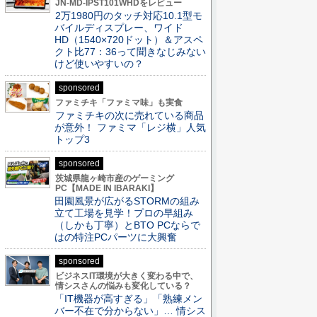
JN-MD-IPST101WHDをレビュー
2万1980円のタッチ対応10.1型モ
バイルディスプレー、ワイド
HD（1540×720ドット）＆アスペ
クト比77：36って聞きなじみない
けど使いやすいの？
sponsored
ファミチキ「ファミマ味」も実食
ファミチキの次に売れている商品
が意外！ ファミマ「レジ横」人気
トップ3
sponsored
茨城県龍ヶ崎市産のゲーミング
PC【MADE IN IBARAKI】
田園風景が広がるSTORMの組み
立て工場を見学！プロの早組み
（しかも丁寧）とBTO PCならで
はの特注PCパーツに大興奮
sponsored
ビジネスIT環境が大きく変わる中で、
情シスさんの悩みも変化している？
「IT機器が高すぎる」「熟練メン
バー不在で分からない」… 情シス