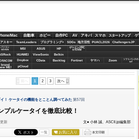
Phone/Mac
自動車
ホビー
自作PC
AV
アキバ
スマホ
ゲ
スタートアップ
アスキー
TeamLeaders
プログラミング+
SDGs
地方活性
PUACL2026
ChallengersJP
パソコン
ゲーミングPC
MSI
ASUS
HP
STORM
SEVEN
ASRock
HUAWEI
ViewSonic
Belkin
ソフトバンクの
Dropbox
CData
Backlog
Fortinet
ヤマハ
Zoom
ORACOM
IoT
brand
pCloud
new ME!
前へ
1
2
3
次へ
イ！ ケータイの機能をとことん調べてみた
第57回
ンプルケータイを徹底比較！
分更新
文● 小林 誠、ASCII.jp編集部
お気に入り
一覧