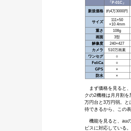
「P-01C」
新規価格
約4万3000円
111×50
サイズ
×10.4mm
重さ
108g
画面
3型
解像度
240×427
カメラ
510万画素
ワンセグ
○
FeliCa
○
GPS
×
防水
×
まず価格を見ると、
クの2機種は月月割を
万円台と3万円弱。と
待できるから、この
機能を見ると、auの
ビスに対応している