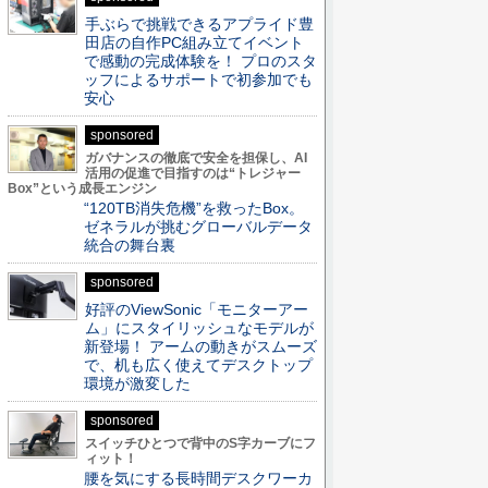
手ぶらで挑戦できるアプライド豊
田店の自作PC組み立てイベント
で感動の完成体験を！ プロのスタ
ッフによるサポートで初参加でも
安心
sponsored
ガバナンスの徹底で安全を担保し、AI
活用の促進で目指すのは“トレジャー
Box”という成長エンジン
“120TB消失危機”を救ったBox。
ゼネラルが挑むグローバルデータ
統合の舞台裏
sponsored
好評のViewSonic「モニターアー
ム」にスタイリッシュなモデルが
新登場！ アームの動きがスムーズ
で、机も広く使えてデスクトップ
環境が激変した
sponsored
スイッチひとつで背中のS字カーブにフ
ィット！
腰を気にする長時間デスクワーカ