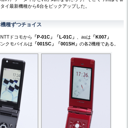
タイ最新機種から6台をピックアップした。
2機種ずつチョイス
NTTドコモから
「P-01C」「L-01C」
、auは
「K007」
バンクモバイルは
「001SC」「001SH」
の各2機種である。