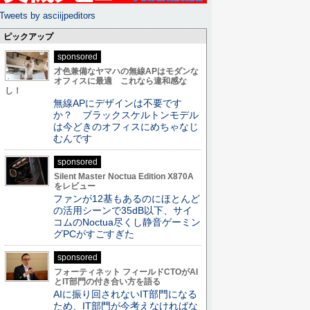
Tweets by asciijpeditors
ピックアップ
sponsored
才色兼備なヤマハの無線APはモダンな
オフィスに最適 これなら違和感な
し！
無線APにデザインは不要です
か？ ブラックスケルトンモデル
は今どきのオフィスにめちゃなじ
むんです
sponsored
Silent Master Noctua Edition X870A
をレビュー
ファンが12基もあるのにほとんど
の活用シーンで35dB以下、サイ
コムのNoctua尽くし静音ゲーミン
グPCがすごすぎた
sponsored
フォーティネット フィールドCTOがAI
とIT部門の付き合い方を語る
AIに振り回されないIT部門になる
ため、IT部門が今考えなければな