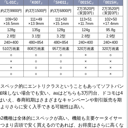
「L-01C」
「K007」
「SH011」
「001SC」
「001SH」
2万3520円
2万3520円
約2万9900円
約3万1500円
約3万6800円
（実質0円）
（実質0円）
109×50
111×49
111×50
113×51
102×50
×16.5mm
×13.9mm
×15.1mm
×11.7mm
×17.4mm
128g
135g
128g
124g
95.8g
2.8型
3.1型
3.2型
2.8型
2.9型
240×400
480×854
480×854
240×400
240×400
510万画素
808万画素
957万画素
320万画素
320万画素
○
○
○
×
○
×
○
○
×
×
×
○
○
×
×
○
○
○
○
×
スペック的にエントリクラスということもあってソフトバン
加味しない場合でも安い。auはどちらも3万円台、ドコモは4
はいえ、春商戦期はさまざまなキャンペーンや割引販売を期
表よりさらに安く入手できる可能性は高い。
2機種は全体的にスペックが高い。機能も主要ケータイサー
。つまり店頭で安く買えるのであれば、お得度はさらに高くな