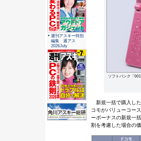
週刊アスキー特別
編集 週アス
2026July
ソフトバンク「001
新規一括で購入した
コモがバリューコース
ーボーナスの新規一括
割を考慮した場合の
ドコモ