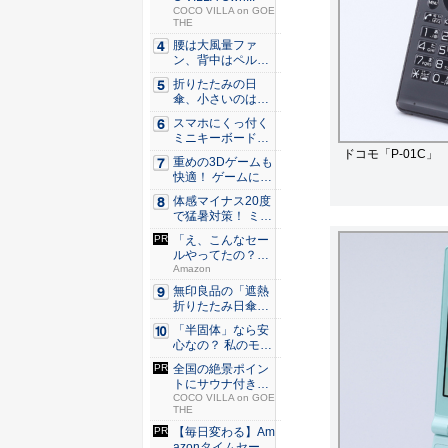
COCO VILLA on GOE
THE
腰は大風量ファ
ン、背中はペルチ
ェ冷却。ダ...
折りたたみの日
傘、小さいのは困
る！ それ...
スマホにくっ付く
ミニキーボード！
触ってわ...
ドコモ「P-01C」
重めの3Dゲームも
快適！ ゲームに強
いH...
体感マイナス20度
で猛暑対策！ ミズ
ノの...
「え、こんなセー
ルやってたの？」
80％O...
Amazon
無印良品の「遮熱
折りたたみ日傘」
約160...
「半固体」なら安
心なの？ 私のモバ
イルバ...
全国の絶景ポイン
トにサウナ付きの
シェア別...
COCO VILLA on GOE
THE
【毎日変わる】Am
azonタイムセール