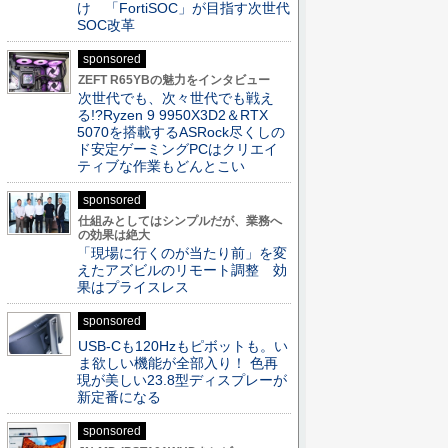
け 「FortiSOC」が目指す次世代
SOC改革
sponsored
ZEFT R65YBの魅力をインタビュー
次世代でも、次々世代でも戦え
る!?Ryzen 9 9950X3D2＆RTX
5070を搭載するASRock尽くしの
ド安定ゲーミングPCはクリエイ
ティブな作業もどんとこい
sponsored
仕組みとしてはシンプルだが、業務へ
の効果は絶大
「現場に行くのが当たり前」を変
えたアズビルのリモート調整 効
果はプライスレス
sponsored
USB-Cも120Hzもピボットも。い
ま欲しい機能が全部入り！ 色再
現が美しい23.8型ディスプレーが
新定番になる
sponsored