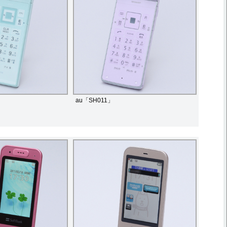
au「SH011」