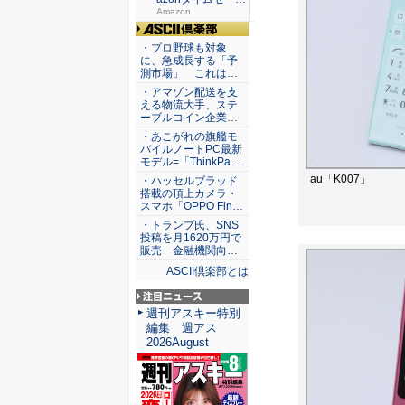
が...
Amazon
ASCII倶楽部
・プロ野球も対象
に、急成長する「予
測市場」 これは…
・アマゾン配送を支
える物流大手、ステ
ーブルコイン企業…
・あこがれの旗艦モ
バイルノートPC最新
モデル=「ThinkPa…
au「K007」
・ハッセルブラッド
搭載の頂上カメラ・
スマホ「OPPO Fin…
・トランプ氏、SNS
投稿を月1620万円で
販売 金融機関向…
ASCII倶楽部とは
注目ニュース
週刊アスキー特別
編集 週アス
2026August