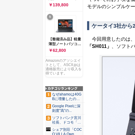
ー 83K9003JJP ノー
ソコン Vivobook 15
￥139,800
モデルのシンプルケー
トPC
M1502NAQ 15.6イ
ンチ AMD Ryzen 7
5
170 メモリ16GB
SSD 512GB
ケータイ3社から
Microsoft 365
Personal (24か月版)
搭載 Windows 11 重
今回用意したのは、
【整備済み品】軽量
量1.7kg Wi-Fi 6E ク
薄型ノートパソコン
「SH011」
、ソフト
ワイエットブルー
dynabook G83 ■
￥62,800
M1502NAQ-
13.3型
R7165BUWS
FHD(1920x1080) -
Amazonのアソシエイ
高性能第11世代Core
トとして、ASCII.jpは
i5-1135G7 - メモリ
適格販売により収入を
16GB - SSD 256GB
得ています。
- Webカメラ -
WiFi&Bluetooth -
USB Type-C - MS
Office 2021 - Win11
なぜahamoは40G
搭載
Bに増量したの
か ...
Google Pixelに深
刻度"高"の...
ソフトバンク宮川
社長、ドコモ「ah
amo...
シェア別荘「COC
O VILLA Own...