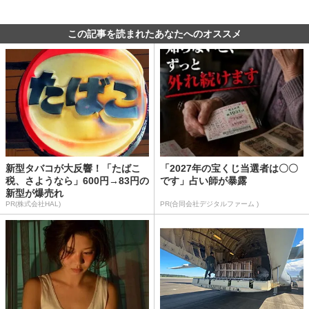
この記事を読まれたあなたへのオススメ
新型タバコが大反響！「たばこ
「2027年の宝くじ当選者は〇〇
税、さようなら」600円→83円の
です」占い師が暴露
新型が爆売れ
PR(株式会社HAL)
PR(合同会社デジタルファーム )