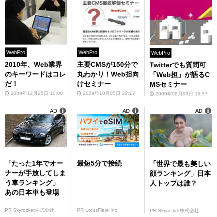
WebPro
WebPro
WebPro
2010年、Web業界
主要CMSが150分で
Twitterでも質問可
のキーワードはコレ
丸わかり！Web担向
「Web担」が語るC
だ！
けセミナー
MSセミナー
2009年12月25日 10:00
2009年10月05日 22:17
2009年08月03日 19:57
AD
AD
AD
「たった1年でオー
最短5分で接続
「世界で最も美しい
ナーが手放してしま
顔ランキング」日本
う車ランキング」
人トップは誰？
あの日本車も登場
PR Skyrocket株式会社
PR LotusFlare Inc
PR Skyrocket株式会社