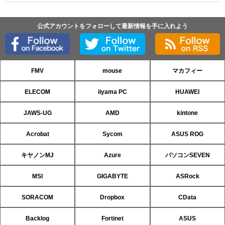
公式アカウントをフォローして最新情報を手に入れよう
FMV
mouse
マカフィー
ELECOM
iiyama PC
HUAWEI
JAWS-UG
AMD
kintone
Acrobat
Sycom
ASUS ROG
キヤノンMJ
Azure
パソコンSEVEN
MSI
GIGABYTE
ASRock
SORACOM
Dropbox
CData
Backlog
Fortinet
ASUS