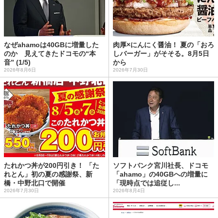
なぜahamoは40GBに増量した
肉厚×にんにく醤油！ 夏の「おろ
のか 見えてきたドコモの“本
しバーガー」がそそる。8月5日
音” (1/5)
から
2026年8月6日
2026年7月30日
たれかつ丼が200円引き！ 「た
ソフトバンク宮川社長、ドコモ
れとん」初の夏の感謝祭、新
「ahamo」の40GBへの増量に
橋・中野北口で開催
「現時点では追従し...
2026年7月30日
2026年8月4日