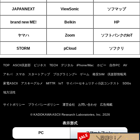
JAPANNEXT
ViewSonic
ソフマップ
brand new ME!
Belkin
HP
ヤマハ
Zoom
ソフトバンクのIoT
STORM
pCloud
ソフクリ
TOP
ASCII倶楽部
ビジネス
TECH
デジタル
iPhone/Mac
ホビー
自作PC
AV
アキバ
スマホ
スタートアップ
プログラミング+
ゲーム
格安SIM
倶楽部情報局
家電ASCII
アスキーグルメ
MITTR
IoT
サイバーセキュリティ小説コンテスト
SDGs
地方活性
サイトポリシー
プライバシーポリシー
運営会社
お問い合わせ
広告掲載
© KADOKAWA ASCII Research Laboratories, Inc. 2026
表示形式
PC
スマートフォン