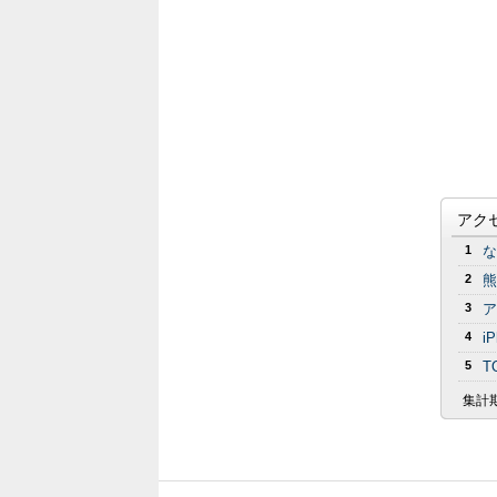
アク
1
な
2
熊
3
ア
4
i
5
T
集計