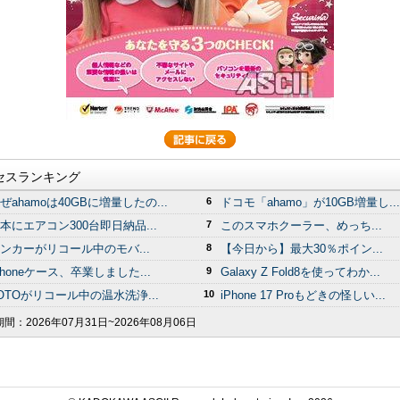
セスランキング
ぜahamoは40GBに増量したの...
6
ドコモ「ahamo」が10GB増量し...
本にエアコン300台即日納品...
7
このスマホクーラー、めっち...
ンカーがリコール中のモバ...
8
【今日から】最大30％ポイン...
Phoneケース、卒業しました...
9
Galaxy Z Fold8を使ってわか...
OTOがリコール中の温水洗浄...
10
iPhone 17 Proもどきの怪しい...
期間：
2026年07月31日~2026年08月06日