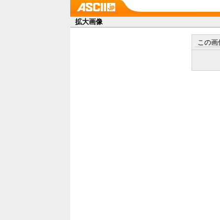
拡大画像
この画