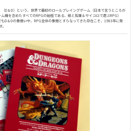
」（D＆D）という、世界で最初のロールプレイングゲーム（日本で言うところの
ーム機を含めたすべてのRPGの始祖である、紙と鉛筆＆サイコロで遊ぶRPG）
D＆Dの象徴――いや、RPG全体の象徴とすらなってきた存在こそ、1983年に発
す。