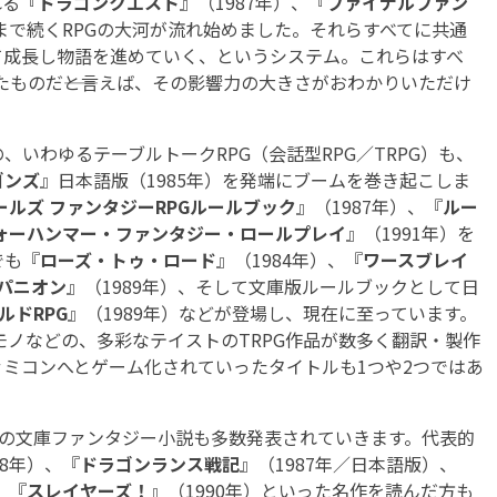
れる『
ドラゴンクエスト
』（1987年）、『
ファイナルファン
在まで続くRPGの大河が流れ始めました。それらすべてに共通
て成長し物語を進めていく、というシステム。これらはすべ
たものだ――と言えば、その影響力の大きさがおわかりいただけ
いわゆるテーブルトークRPG（会話型RPG／TRPG）も、
ゴンズ
』日本語版（1985年）を発端にブームを巻き起こしま
ルズ ファンタジーRPGルールブック
』（1987年）、『
ルー
ォーハンマー・ファンタジー・ロールプレイ
』（1991年）を
でも『
ローズ・トゥ・ロード
』（1984年）、『
ワースブレイ
パニオン
』（1989年）、そして文庫版ルールブックとして日
ルドRPG
』（1989年）などが登場し、現在に至っています。
モノなどの、多彩なテイストのTRPG作品が数多く翻訳・製作
ミコンへとゲーム化されていったタイトルも1つや2つではあ
々の文庫ファンタジー小説も多数発表されていきます。代表的
88年）、『
ドラゴンランス戦記
』（1987年／日本語版）、
、『
スレイヤーズ！
』（1990年）といった名作を読んだ方も