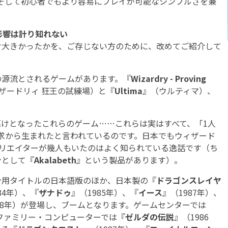
そして初心者でもより容易にプレイが可能なシンプルさを兼
影響は計り知れない
け大きかったかを、ご存じない方のために、改めてご紹介して
の源流とされるゲームがあります。『
Wizardry - Proving
ザードリィ 狂王の試練場）と『
Ultima
』（ウルティマ）、
けとなったこれらのゲーム……これらは実はすべて、「1人
求から生まれたと言われているのです。日本でもウィザード
したクリエイターが幾人もいたのはよく知られている逸話です（ち
ンとして『
Akalabeth
』という製品があります）。
ン用タイトルの日本語版のほか、日本製の『
ドラゴンスレイヤ
84年）、『
ザナドゥ
』（1985年）、『
イース
』（1987年）、
88年）が登場し、ブームとなります。ゲームセンターでは
。ファミリー・コンピューターでは『
ゼルダの伝説
』（1986