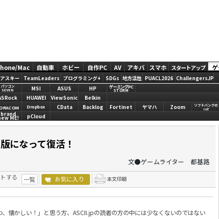
Phone/Mac
自動車
ホビー
自作PC
AV
アキバ
スマホ
ゲ
スタートアップ
アスキー
TeamLeaders
プログラミング+
SDGs
地方活性
PUACL2026
ChallengersJP
ゲーミングPC
パソコン
MSI
ASUS
HP
STORM
SEVEN
ASRock
HUAWEI
ViewSonic
Belkin
ソフトバンクの
CData
Backlog
Fortinet
ヤマハ
Zoom
Dropbox
ORACOM
IoT
brand
pCloud
new ME!
新版になって復活！
文●ゲームライター 都基路
トする
お気に入り
一覧
、懐かしい！」と思う方、ASCII.jpの読者の方の中には少なくないのではない