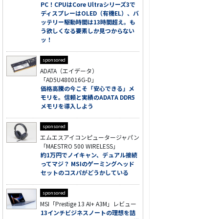
PC！CPUはCore Ultraシリーズ3で
ディスプレーはOLED（有機EL）、バ
ッテリー駆動時間は13時間超え。も
う欲しくなる要素しか見つからない
ッ！
sponsored
ADATA（エイデータ）
「AD5U480016G-D」
価格高騰の今こそ「安心できる」メ
モリを。信頼と実績のADATA DDR5
メモリを導入しよう
sponsored
エムエスアイコンピュータージャパン
「MAESTRO 500 WIRELESS」
約1万円でノイキャン、デュアル接続
ってマジ？ MSIのゲーミングヘッド
セットのコスパがどうかしている
sponsored
MSI「Prestige 13 AI+ A3M」レビュー
13インチビジネスノートの理想を詰