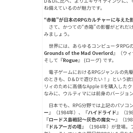
D＆Dに比べ、よりエキサイティングに、
ね備えているのが魅力です。
“赤箱”が日本のRPGカルチャーに与えた
さて、かつての“赤箱”の影響がどれだ
みましょう。
世界には、あらゆるコンピュータRPG
Grounds of the Mad Overlord
』（ウィ
そして『
Rogue
』 (ローグ) です。
電子ゲームにおけるRPGジャンルの先駆
のときも、D＆Dで遊びたい！」という欲
リィのために高価なApple IIを購入
なみに、ウルティマには前身のバージョ
日本でも、RPG分野では上記のパソコ
ー
』（1984年）、『
ハイドライド
』（19
『
ロードス島戦記～灰色の魔女～
』（19
『
ドルアーガの塔
』（1984年）が登場