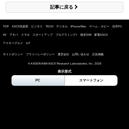
記事に戻る
TOP
ASCII倶楽部
ビジネス
TECH
デジタル
iPhone/Mac
ゲーム・ホビー
自作PC
AV
アキバ
スマホ
スタートアップ
プログラミング+
格安SIM
家電ASCII
アスキーグルメ
IoT
サイトポリシー
プライバシーポリシー
運営会社
お問い合わせ
広告掲載
© KADOKAWA ASCII Research Laboratories, Inc.
2026
表示形式
PC
スマートフォン