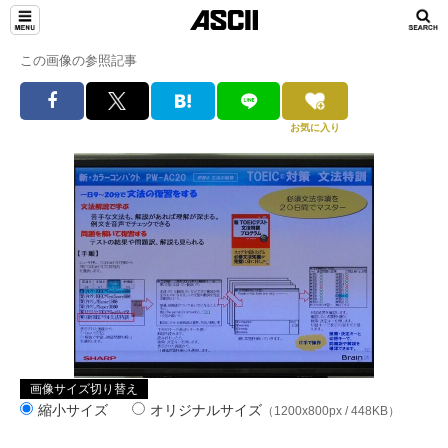
この画像の参照記事
お気に入り
画像サイズ切り替え
縮小サイズ
オリジナルサイズ
（1200x800px / 448KB）