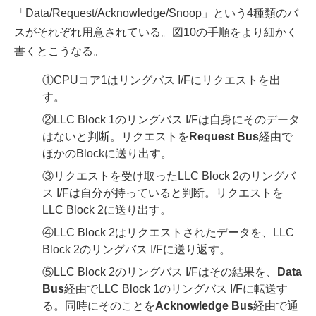
「Data/Request/Acknowledge/Snoop」という4種類のバ
スがそれぞれ用意されている。図10の手順をより細かく
書くとこうなる。
①CPUコア1はリングバス I/Fにリクエストを出
す。
②LLC Block 1のリングバス I/Fは自身にそのデータ
はないと判断。リクエストを
Request Bus
経由で
ほかのBlockに送り出す。
③リクエストを受け取ったLLC Block 2のリングバ
ス I/Fは自分が持っていると判断。リクエストを
LLC Block 2に送り出す。
④LLC Block 2はリクエストされたデータを、LLC
Block 2のリングバス I/Fに送り返す。
⑤LLC Block 2のリングバス I/Fはその結果を、
Data
Bus
経由でLLC Block 1のリングバス I/Fに転送す
る。同時にそのことを
Acknowledge Bus
経由で通