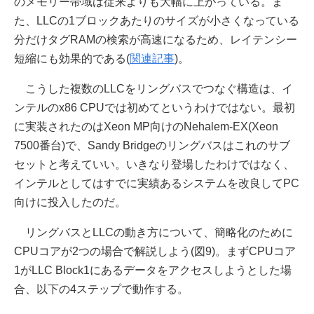
のメモリー帯域は従来よりも大幅に上がっている。ま
た、LLCの1ブロックあたりのサイズが小さくなっている
分だけタグRAMの検索が高速になるため、レイテンシー
短縮にも効果的である(
関連記事
)。
こうした複数のLLCをリングバスでつなぐ構造は、イ
ンテルのx86 CPUでは初めてというわけではない。最初
に実装されたのはXeon MP向けのNehalem-EX(Xeon
7500番台)で、Sandy Bridgeのリングバスはこれのサブ
セットと考えていい。いきなり登場したわけではなく、
インテルとしてはすでに実績あるシステムを改良してPC
向けに投入したのだ。
リングバスとLLCの動き方について、簡略化のために
CPUコアが2つの場合で解説しよう(図9)。まずCPUコア
1がLLC Block1にあるデータをアクセスしようとした場
合、以下の4ステップで動作する。