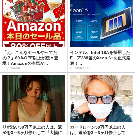
「え、こんなセールやってた
インテル、Intel 18Aを採用した
の？」80％OFF以上が続々登
Eコア288基のXeon 6+を正式発
場！Amazonの本気が...
表！...
PR(Amazon)
2026年6月1日
リボ払い50万円以上の人は、返
カードローン50万円以上の人
済を3～6ヶ月停止して『大幅に
は、返済を3～6ヶ月停止して