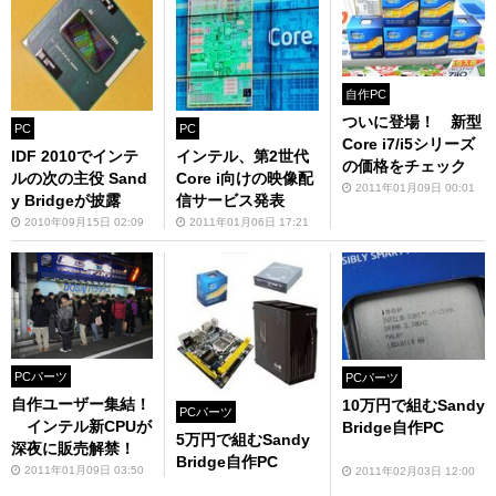
自作PC
ついに登場！ 新型
PC
PC
Core i7/i5シリーズ
IDF 2010でインテ
インテル、第2世代
の価格をチェック
ルの次の主役 Sand
Core i向けの映像配
2011年01月09日 00:01
y Bridgeが披露
信サービス発表
2010年09月15日 02:09
2011年01月06日 17:21
PCパーツ
PCパーツ
自作ユーザー集結！
10万円で組むSandy
PCパーツ
インテル新CPUが
Bridge自作PC
5万円で組むSandy
深夜に販売解禁！
Bridge自作PC
2011年01月09日 03:50
2011年02月03日 12:00