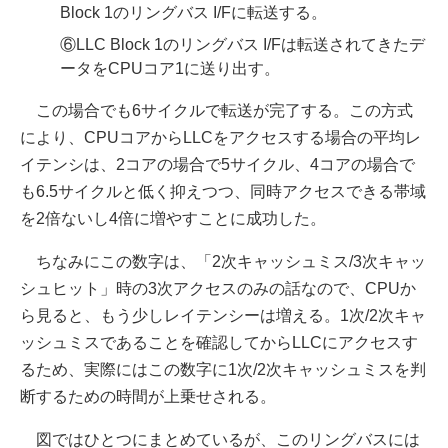
Block 1のリングバス I/Fに転送する。
⑥LLC Block 1のリングバス I/Fは転送されてきたデ
ータをCPUコア1に送り出す。
この場合でも6サイクルで転送が完了する。この方式
により、CPUコアからLLCをアクセスする場合の平均レ
イテンシは、2コアの場合で5サイクル、4コアの場合で
も6.5サイクルと低く抑えつつ、同時アクセスできる帯域
を2倍ないし4倍に増やすことに成功した。
ちなみにこの数字は、「2次キャッシュミス/3次キャッ
シュヒット」時の3次アクセスのみの話なので、CPUか
ら見ると、もう少しレイテンシーは増える。1次/2次キャ
ッシュミスであることを確認してからLLCにアクセスす
るため、実際にはこの数字に1次/2次キャッシュミスを判
断するための時間が上乗せされる。
図ではひとつにまとめているが、このリングバスには