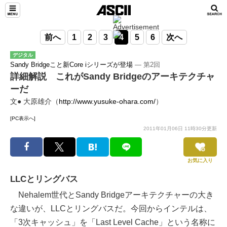
前へ
1
2
3
4
5
6
次へ
デジタル
Sandy Bridgeこと新Core iシリーズが登場
― 第2回
詳細解説 これがSandy Bridgeのアーキテクチャ
ーだ
文● 大原雄介（
http://www.yusuke-ohara.com/
）
[PC表示へ]
2011年01月06日 11時30分更新
お気に入り
LLCとリングバス
Nehalem世代とSandy Bridgeアーキテクチャーの大き
な違いが、LLCとリングバスだ。今回からインテルは、
「3次キャッシュ」を「Last Level Cache」という名称に