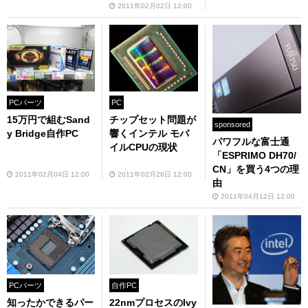
2011年02月02日 12:00
PCパーツ
PC
15万円で組むSand
チップセット問題が
sponsored
y Bridge自作PC
響くインテル モバ
パワフルな富士通
イルCPUの現状
「ESPRIMO DH70/
CN」を買う4つの理
2011年02月04日 12:00
2011年02月28日 12:00
由
2011年04月12日 12:00
PCパーツ
自作PC
知ったかできるパー
22nmプロセスのIvy