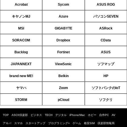
Acrobat
Sycom
ASUS ROG
キヤノンMJ
Azure
パソコンSEVEN
MSI
GIGABYTE
ASRock
SORACOM
Dropbox
CData
Backlog
Fortinet
ASUS
JAPANNEXT
ViewSonic
ソフマップ
brand new ME!
Belkin
HP
ヤマハ
Zoom
ソフトバンクのIoT
STORM
pCloud
ソフクリ
TOP
ASCII倶楽部
ビジネス
TECH
デジタル
iPhone/Mac
ホビー
自作PC
AV
アキバ
スマホ
スタートアップ
プログラミング+
ゲーム
格安SIM
倶楽部情報局