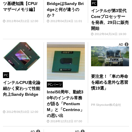
ツ基礎知識【CPU/
BridgeはSandy Bri
PC
マザー/メモリ編】
dgeと何が違うの
インテルが第3世代
か？
Coreプロセッサー
2011年04月12日 12:00
2012年04月24日 11:01
を発表、29日に販売
開始
2012年04月24日 19:00
AD
PC
要注意！「車の寿命
を縮める意外な悪習
インテルCPU進化論
PCパーツ
慣19選」
細かく変わって性能
Intel50周年、勤続3
向上Sandy Bridge
0年のインテル常務
が語る「Pentium
PR Skyrocket株式会社
M」と「Centrino」
2012年09月10日 12:00
の思い出
2018年12月12日 07:00
AD
AD