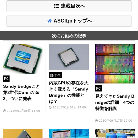
連載目次へ
ASCII.jpトップへ
次にお勧めの記事
自作PC
PC
内蔵GPUの存在を大
Sandy Bridgeこと
きく変える「Sandy
PC
第2世代Core i7/i5/i
Bridge」の性能と
見えてきたSandy B
3、ついに発表
は？
ridgeの詳細 4つの
2011年01月03日 14:00
特徴を解説
2011年01月06日 11:00
2010年09月17日 12:00