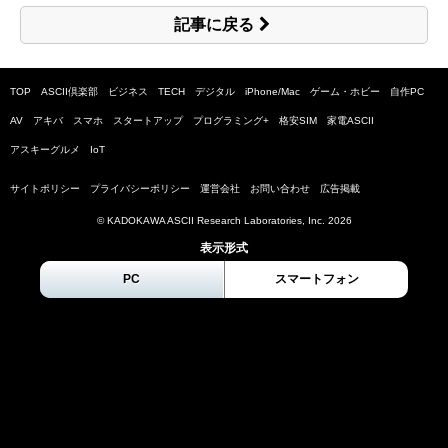
記事に戻る
TOP
ASCII倶楽部
ビジネス
TECH
デジタル
iPhone/Mac
ゲーム・ホビー
自作PC
AV
アキバ
スマホ
スタートアップ
プログラミング+
格安SIM
家電ASCII
アスキーグルメ
IoT
サイトポリシー
プライバシーポリシー
運営会社
お問い合わせ
広告掲載
© KADOKAWA ASCII Research Laboratories, Inc.
2026
表示形式
PC
スマートフォン