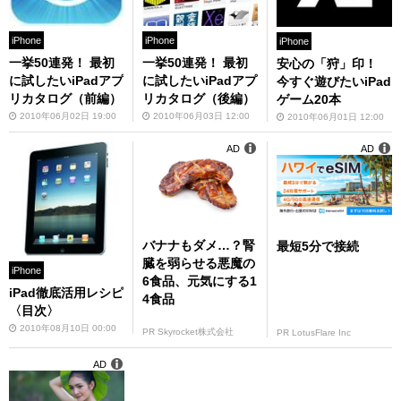
iPhone
iPhone
iPhone
一挙50連発！ 最初
一挙50連発！ 最初
安心の「狩」印！
に試したいiPadアプ
に試したいiPadアプ
今すぐ遊びたいiPad
リカタログ（前編）
リカタログ（後編）
ゲーム20本
2010年06月02日 19:00
2010年06月03日 12:00
2010年06月01日 12:00
AD
AD
バナナもダメ…？腎
最短5分で接続
臓を弱らせる悪魔の
iPhone
6食品、元気にする1
iPad徹底活用レシピ
4食品
〈目次〉
2010年08月10日 00:00
PR Skyrocket株式会社
PR LotusFlare Inc
AD