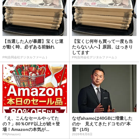
【当選した人が暴露】宝くじ運
【宝くじ何年も買って一度も当
が動く時、必ずある前触れ
たらない人へ】原因、はっきり
してます
PR(合同会社デジタルファーム )
PR(合同会社デジタルファーム )
「え、こんなセールやってた
なぜahamoは40GBに増量した
の？」80％OFF以上が続々登
のか 見えてきたドコモの“本
場！Amazonの本気が...
音” (1/5)
PR(Amazon)
2026年8月6日