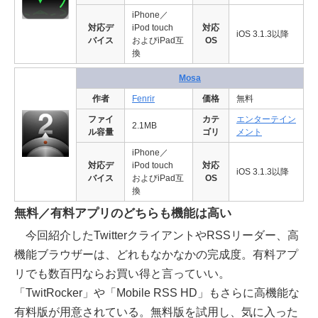
iPhone／
対応デ
iPod touch
対応
iOS 3.1.3以降
バイス
およびiPad互
OS
換
Mosa
作者
Fenrir
価格
無料
ファイ
カテ
エンターテイン
2.1MB
ル容量
ゴリ
メント
iPhone／
対応デ
iPod touch
対応
iOS 3.1.3以降
バイス
およびiPad互
OS
換
無料／有料アプリのどちらも機能は高い
今回紹介したTwitterクライアントやRSSリーダー、高
機能ブラウザーは、どれもなかなかの完成度。有料アプ
リでも数百円ならお買い得と言っていい。
「TwitRocker」や「Mobile RSS HD」もさらに高機能な
有料版が用意されている。無料版を試用し、気に入った