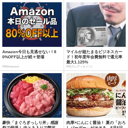
Amazon今日も見逃せない！8
マイルが超たまるビジネスカー
0%OFF以上が続々登場
ド！初年度年会費無料で還元率
最大1.125%
PR(Amazon)
PR(クレディセゾン)
豪快「まぐろぎっしり丼」感謝
肉厚×にんにく醤油！ 夏の「おろ
祭で登場！ 中とろ入りで贅沢
しバーガー」がそそる。8月5日