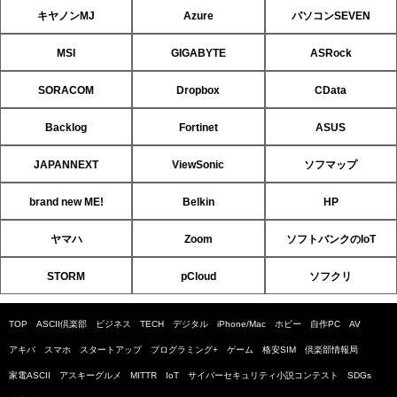
キヤノンMJ
Azure
パソコンSEVEN
MSI
GIGABYTE
ASRock
SORACOM
Dropbox
CData
Backlog
Fortinet
ASUS
JAPANNEXT
ViewSonic
ソフマップ
brand new ME!
Belkin
HP
ヤマハ
Zoom
ソフトバンクのIoT
STORM
pCloud
ソフクリ
TOP
ASCII倶楽部
ビジネス
TECH
デジタル
iPhone/Mac
ホビー
自作PC
AV
アキバ
スマホ
スタートアップ
プログラミング+
ゲーム
格安SIM
倶楽部情報局
家電ASCII
アスキーグルメ
MITTR
IoT
サイバーセキュリティ小説コンテスト
SDGs