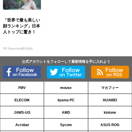
「世界で最も美しい
顔ランキング」日本
人トップに驚き！
PR Skyrocket株式会社
公式アカウントをフォローして最新情報を手に入れよう
FMV
mouse
マカフィー
ELECOM
iiyama PC
HUAWEI
JAWS-UG
AMD
kintone
Acrobat
Sycom
ASUS ROG