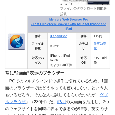
ファイルのダウンロード機能を
搭載
Mercury Web Browser Pro
- Fast FullScreen Browser with TABs for iPhone and
iPad
作者
iLegendSoft
価格
115円
ファイル
カテゴ
仕事効率
5.0MB
容量
リ
化
iPhone／iPod
対応デバ
対応
iOS 3.0以
touch
イス
OS
降
およびiPad互換
常に”2画面”表示のブラウザー
PCでのマルチウィンドウ操作に慣れているため、1画
面のブラウザーではどうやっても使いにくい、という人
もいるだろう。そんな人に試してもらいたいのが「
ダブ
ルブラウザ
」（230円）だ。
iPad
の大画面を活用し、2つ
のウェブサイトを同時に表示できるのが特徴。英文のサ