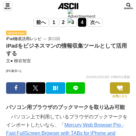
前へ
1
2
3
4
次へ
iphone/mac
iPad徹底活用レシピ
― 第11回
iPadをビジネスマンの情報収集ツールとして活用
する
文● 柳谷智宣
[PC表示へ]
2010年10月19日 15時00分更新
お気に入り
パソコン用ブラウザのブックマークを取り込み可能
パソコン上で利用しているブラウザのブックマークを
インポートしたいなら、「
Mercury Web Browser Pro -
Fast FullScreen Browser with TABs for iPhone and