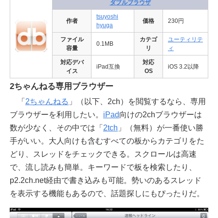
ダブルブラウザ
tsuyoshi
作者
価格
230円
hyuga
ファイル
カテゴ
ユーティリテ
0.1MB
容量
リ
ィ
対応デバ
対応
iPad互換
iOS 3.2以降
イス
OS
2ちゃんねる専用ブラウザー
「
2ちゃんねる
」（以下、2ch）を閲覧するなら、専用
ブラウザーを利用したい。
iPad
向けの2chブラウザーは
数が少なく、その中では「
2tch
」（無料）が一番使い勝
手がいい。大人向けも含むすべての板からカテゴリをた
どり、スレッドをチェックできる。スクロールは高速
で、流し読みも簡単。キーワードで板を検索したり、
p2.2ch.net経由で書き込みも可能。勢いのあるスレッド
を表示する機能もあるので、話題探しにもぴったりだ。