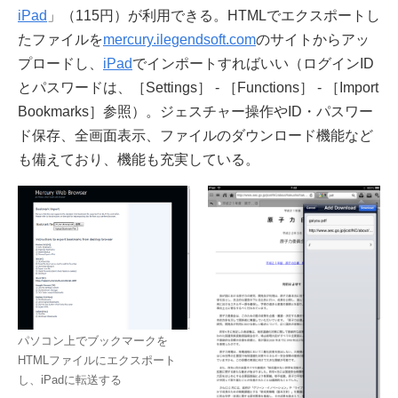
iPad
」（115円）が利用できる。HTMLでエクスポートし
たファイルを
mercury.ilegendsoft.com
のサイトからアッ
プロードし、
iPad
でインポートすればいい（ログインID
とパスワードは、［Settings］ - ［Functions］ - ［Import
Bookmarks］参照）。ジェスチャー操作やID・パスワー
ド保存、全画面表示、ファイルのダウンロード機能など
も備えており、機能も充実している。
パソコン上でブックマークを
HTMLファイルにエクスポート
し、iPadに転送する