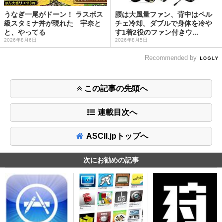
うなぎ一尾がドーン！ ラスボス
腰は大風量ファン、背中はペル
級スタミナ丼が現れた 宇奈と
チェ冷却。ダブルで身体を冷や
と、やってる
す1着2役のファン付きウ...
2026年8月6日
2026年8月5日
Recommended by
この記事の先頭へ
連載目次へ
ASCII.jpトップへ
次にお勧めの記事