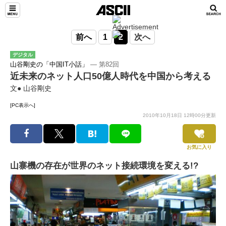
前へ
1
2
次へ
デジタル
山谷剛史の「中国IT小話」
― 第82回
近未来のネット人口50億人時代を中国から考える
文● 山谷剛史
[PC表示へ]
2010年10月18日 12時00分更新
お気に入り
山寨機の存在が世界のネット接続環境を変える!?