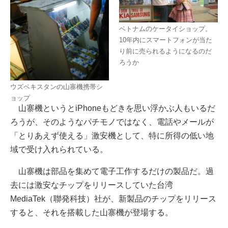
ベトナムのケータイショップ。
10年内にスマートフォンが当た
り前に売られるようになるのだ
ろうか
ウズベキスタンの山寨機携帯シ
ョップ
山寨機というとiPhoneもどきを思い浮かぶ人もいるだ
ろうが、そのようなパチモノではなく、電話やメールが
「とりあえず使える」激安機として、特に所得の低い地
域で受け入れられている。
山寨機は部品を集めて電子工作するだけの製品だ。過
去には激安なチップをリリースしていた台湾
MediaTek（聯発科技）社が、新製品のチップをリリース
すると、それを搭載した山寨機が登場する。