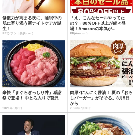
修復力が高まる夜に。睡眠中の
「え、こんなセールやってた
肌に寄り添う新ナイトケアが誕
の？」80％OFF以上が続々登
生！
場！Amazonの本気が...
PR(ゲラン｜美的.com)
PR(Amazon)
豪快「まぐろぎっしり丼」感謝
肉厚×にんにく醤油！ 夏の「おろ
祭で登場！ 中とろ入りで贅沢
しバーガー」がそそる。8月5日
から
2026年8月8日
2026年7月30日