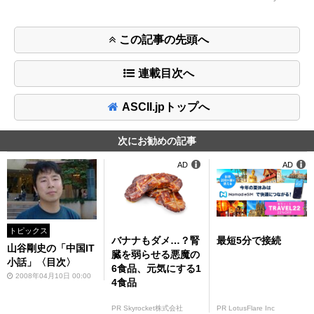
この記事の先頭へ
連載目次へ
ASCII.jpトップへ
次にお勧めの記事
AD
AD
トピックス
バナナもダメ…？腎
最短5分で接続
山谷剛史の「中国IT
臓を弱らせる悪魔の
小話」〈目次〉
6食品、元気にする1
2008年04月10日 00:00
4食品
PR Skyrocket株式会社
PR LotusFlare Inc