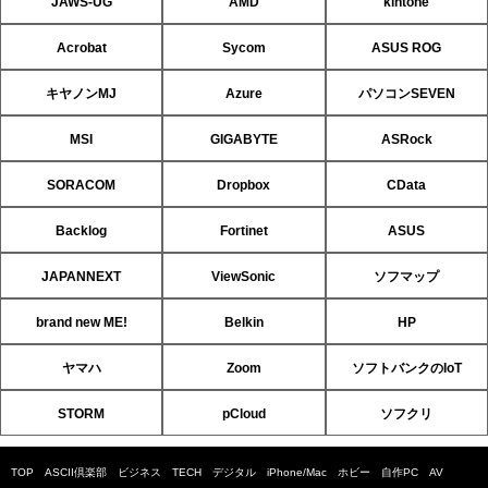
JAWS-UG
AMD
kintone
Acrobat
Sycom
ASUS ROG
キヤノンMJ
Azure
パソコンSEVEN
MSI
GIGABYTE
ASRock
SORACOM
Dropbox
CData
Backlog
Fortinet
ASUS
JAPANNEXT
ViewSonic
ソフマップ
brand new ME!
Belkin
HP
ヤマハ
Zoom
ソフトバンクのIoT
STORM
pCloud
ソフクリ
TOP
ASCII倶楽部
ビジネス
TECH
デジタル
iPhone/Mac
ホビー
自作PC
AV