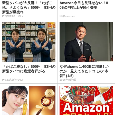
新型タバコが大反響！「たばこ
Amazon今日も見逃せない！8
税、さようなら」600円→83円の
0%OFF以上が続々登場
新型が爆売れ
PR(株式会社HAL)
PR(Amazon)
「たばこ税なし」600円→83円の
なぜahamoは40GBに増量した
新型タバコに喫煙者群がる
のか 見えてきたドコモの“本
音” (1/5)
PR(株式会社HAL)
2026年8月6日