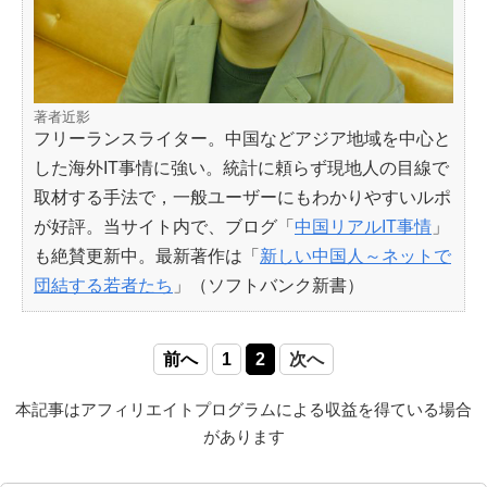
著者近影
フリーランスライター。中国などアジア地域を中心と
した海外IT事情に強い。統計に頼らず現地人の目線で
取材する手法で，一般ユーザーにもわかりやすいルポ
が好評。当サイト内で、ブログ「
中国リアルIT事情
」
も絶賛更新中。最新著作は「
新しい中国人～ネットで
団結する若者たち
」（ソフトバンク新書）
前へ
1
2
次へ
本記事はアフィリエイトプログラムによる収益を得ている場合
があります