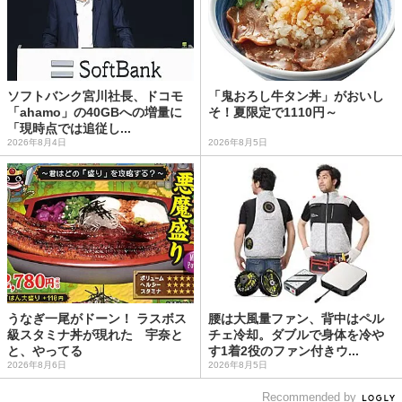
ソフトバンク宮川社長、ドコモ
「鬼おろし牛タン丼」がおいし
「ahamo」の40GBへの増量に
そ！夏限定で1110円～
「現時点では追従し...
2026年8月4日
2026年8月5日
うなぎ一尾がドーン！ ラスボス
腰は大風量ファン、背中はペル
級スタミナ丼が現れた 宇奈と
チェ冷却。ダブルで身体を冷や
と、やってる
す1着2役のファン付きウ...
2026年8月6日
2026年8月5日
Recommended by