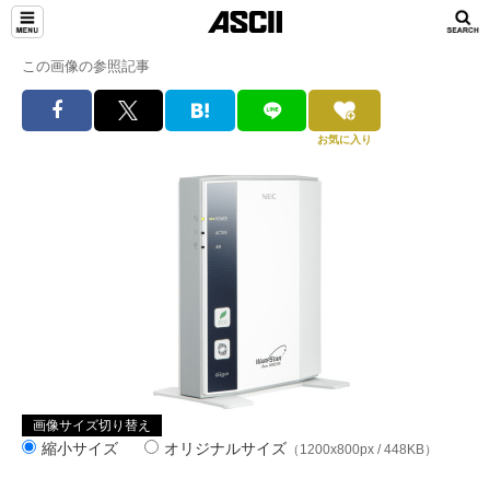
この画像の参照記事
お気に入り
画像サイズ切り替え
縮小サイズ
オリジナルサイズ
（1200x800px / 448KB）