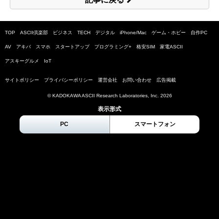
TOP
ASCII倶楽部
ビジネス
TECH
デジタル
iPhone/Mac
ゲーム・ホビー
自作PC
AV
アキバ
スマホ
スタートアップ
プログラミング+
格安SIM
家電ASCII
アスキーグルメ
IoT
サイトポリシー
プライバシーポリシー
運営会社
お問い合わせ
広告掲載
© KADOKAWA ASCII Research Laboratories, Inc.
2026
表示形式
PC
スマートフォン