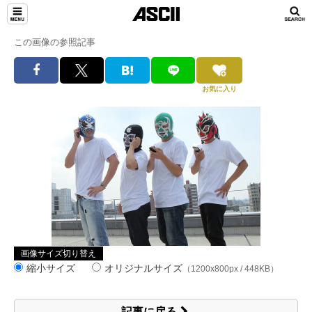
この画像の参照記事
お気に入り
画像サイズ切り替え
縮小サイズ
オリジナルサイズ
（1200x800px / 448KB）
記事に戻る