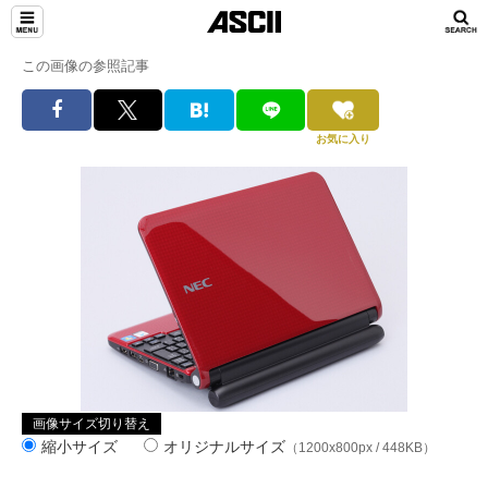
この画像の参照記事
お気に入り
画像サイズ切り替え
縮小サイズ
オリジナルサイズ
（1200x800px / 448KB）