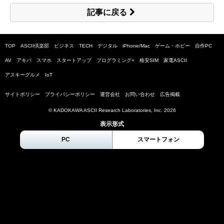
記事に戻る
TOP
ASCII倶楽部
ビジネス
TECH
デジタル
iPhone/Mac
ゲーム・ホビー
自作PC
AV
アキバ
スマホ
スタートアップ
プログラミング+
格安SIM
家電ASCII
アスキーグルメ
IoT
サイトポリシー
プライバシーポリシー
運営会社
お問い合わせ
広告掲載
© KADOKAWA ASCII Research Laboratories, Inc.
2026
表示形式
PC
スマートフォン