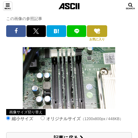
この画像の参照記事
お気に入り
画像サイズ切り替え
縮小サイズ
オリジナルサイズ
（1200x800px / 448KB）
記事に戻る