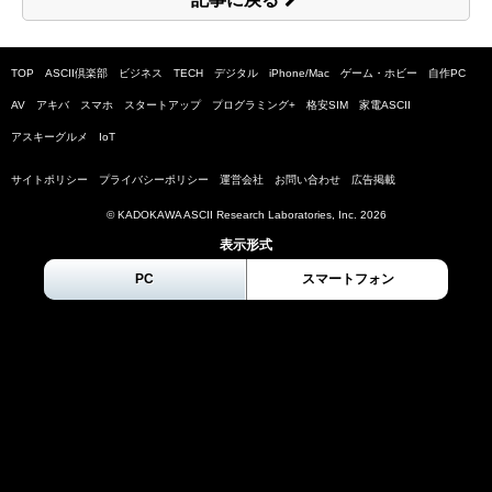
TOP
ASCII倶楽部
ビジネス
TECH
デジタル
iPhone/Mac
ゲーム・ホビー
自作PC
AV
アキバ
スマホ
スタートアップ
プログラミング+
格安SIM
家電ASCII
アスキーグルメ
IoT
サイトポリシー
プライバシーポリシー
運営会社
お問い合わせ
広告掲載
© KADOKAWA ASCII Research Laboratories, Inc.
2026
表示形式
PC
スマートフォン