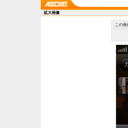
拡大画像
この画