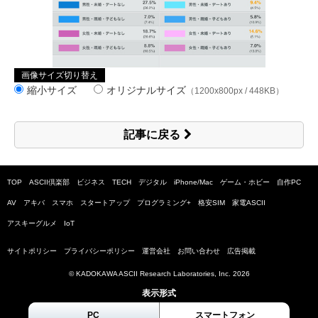
画像サイズ切り替え
縮小サイズ
オリジナルサイズ
（1200x800px / 448KB）
記事に戻る
TOP
ASCII倶楽部
ビジネス
TECH
デジタル
iPhone/Mac
ゲーム・ホビー
自作PC
AV
アキバ
スマホ
スタートアップ
プログラミング+
格安SIM
家電ASCII
アスキーグルメ
IoT
サイトポリシー
プライバシーポリシー
運営会社
お問い合わせ
広告掲載
© KADOKAWA ASCII Research Laboratories, Inc.
2026
表示形式
PC
スマートフォン