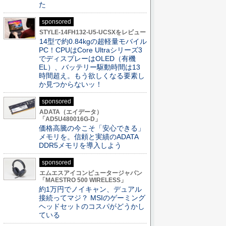
た
sponsored
STYLE-14FH132-U5-UCSXをレビュー
14型で約0.84kgの超軽量モバイル
PC！CPUはCore Ultraシリーズ3
でディスプレーはOLED（有機
EL）、バッテリー駆動時間は13
時間超え。もう欲しくなる要素し
か見つからないッ！
sponsored
ADATA（エイデータ）
「AD5U480016G-D」
価格高騰の今こそ「安心できる」
メモリを。信頼と実績のADATA
DDR5メモリを導入しよう
sponsored
エムエスアイコンピュータージャパン
「MAESTRO 500 WIRELESS」
約1万円でノイキャン、デュアル
接続ってマジ？ MSIのゲーミング
ヘッドセットのコスパがどうかし
ている