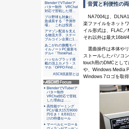
ASCII倶楽部
BlenderでVTuberア
音質と利便性の両
バター制作 VRChat
対応で苦戦した理…
NA7004は、DLN
プロ野球も対象に、
急成長する「予測市
楽ファイルをネット
場」 これは投資…
イル形式は、FLAC／MP
アマゾン配送を支え
る物流大手、ステー
それ以外は最大16bit
ブルコイン企業に1…
あこがれの旗艦モバ
選曲操作は本体やリ
イルノートPC最新モ
デル=「ThinkPad…
ストールしたパソコンやiP
ハッセルブラッド搭
touch用のDMCとし
載の頂上カメラ・ス
マホ「OPPO Find…
や、Windows Media
ASCII倶楽部とは
Windows 7ロゴを取
ASCII.jp Focus
BlenderでVTuberア
バター制作
VRChat対応で苦戦
した理由は……
高性能ゲーミング
PCが最大15万9000
円引き！ 8月8日だ
けの特価セール
マーベルヒーロー＆
ヴィランがアッセン