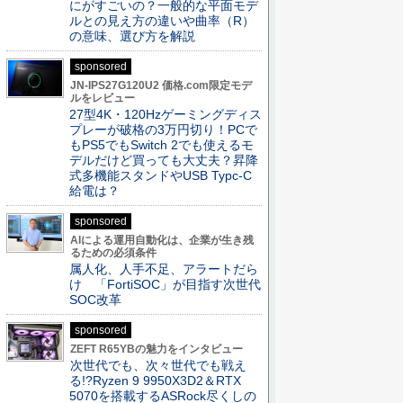
にがすごいの？一般的な平面モデ
ルとの見え方の違いや曲率（R）
の意味、選び方を解説
sponsored
JN-IPS27G120U2 価格.com限定モデ
ルをレビュー
27型4K・120Hzゲーミングディス
プレーが破格の3万円切り！PCで
もPS5でもSwitch 2でも使えるモ
デルだけど買っても大丈夫？昇降
式多機能スタンドやUSB Typc-C
給電は？
sponsored
AIによる運用自動化は、企業が生き残
るための必須条件
属人化、人手不足、アラートだら
け 「FortiSOC」が目指す次世代
SOC改革
sponsored
ZEFT R65YBの魅力をインタビュー
次世代でも、次々世代でも戦え
る!?Ryzen 9 9950X3D2＆RTX
5070を搭載するASRock尽くしの