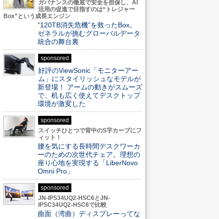
ガバナンスの徹底で安全を担保し、AI
活用の促進で目指すのは“トレジャー
Box”という成長エンジン
“120TB消失危機”を救ったBox。
ゼネラルが挑むグローバルデータ
統合の舞台裏
sponsored
好評のViewSonic「モニターアー
ム」にスタイリッシュなモデルが
新登場！ アームの動きがスムーズ
で、机も広く使えてデスクトップ
環境が激変した
sponsored
スイッチひとつで背中のS字カーブにフ
ィット！
腰を気にする長時間デスクワーカ
ーのための次世代チェア。理想の
座り心地を実現する「LiberNovo
Omni Pro」
sponsored
JN-IPS34UQ2-HSC6とJN-
IPSC34UQ2-HSC6で比較
曲面（湾曲）ディスプレーってな