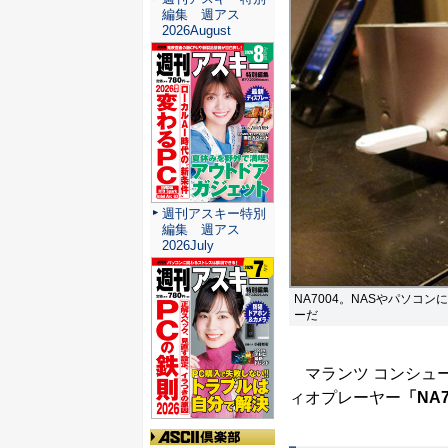
編集 週アス
2026August
週刊アスキー特別
編集 週アス
2026July
NA7004。NASやパソ
ーだ
マランツ コンシュー
ィオプレーヤー
「NA7