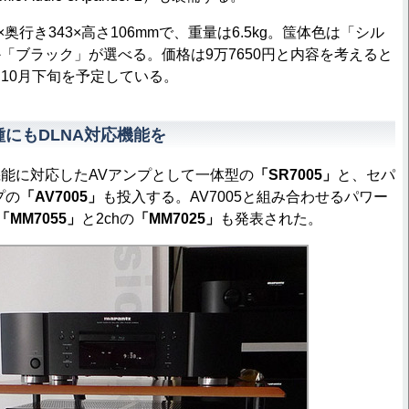
奥行き343×高さ106mmで、重量は6.5kg。筺体色は「シル
「ブラック」が選べる。価格は9万7650円と内容を考えると
10月下旬を予定している。
種にもDLNA対応機能を
能に対応したAVアンプとして一体型の
「SR7005」
と、セパ
プの
「AV7005」
も投入する。AV7005と組み合わせるパワー
「MM7055」
と2chの
「MM7025」
も発表された。