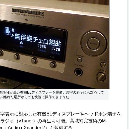
視認性が高い有機ELディスプレーを装備。漢字の表示にも対応して
トル離れた場所からでも快適に操作できそうだ
字表示に対応した有機ELディスプレーやヘッドホン端子を
ジオ（vTuner）の再生も可能。高域補完技術のM-
amic Audio eXpander 2）も装備する。