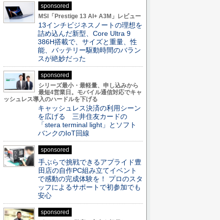
sponsored
MSI「Prestige 13 AI+ A3M」レビュー
13インチビジネスノートの理想を
詰め込んだ新型、Core Ultra 9
386H搭載で、サイズと重量、性
能、バッテリー駆動時間のバラン
スが絶妙だった
sponsored
シリーズ最小・最軽量、申し込みから
最短4営業日。モバイル通信対応でキャ
ッシュレス導入のハードルを下げる
キャッシュレス決済の利用シーン
を広げる 三井住友カードの
「stera terminal light」とソフト
バンクのIoT回線
sponsored
手ぶらで挑戦できるアプライド豊
田店の自作PC組み立てイベント
で感動の完成体験を！ プロのスタ
ッフによるサポートで初参加でも
安心
sponsored