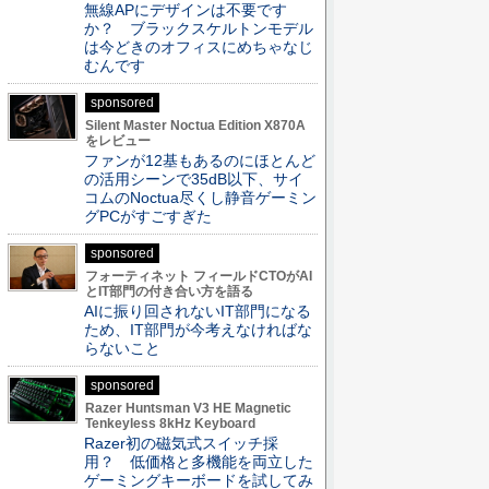
無線APにデザインは不要です
か？ ブラックスケルトンモデル
は今どきのオフィスにめちゃなじ
むんです
sponsored
Silent Master Noctua Edition X870A
をレビュー
ファンが12基もあるのにほとんど
の活用シーンで35dB以下、サイ
コムのNoctua尽くし静音ゲーミン
グPCがすごすぎた
sponsored
フォーティネット フィールドCTOがAI
とIT部門の付き合い方を語る
AIに振り回されないIT部門になる
ため、IT部門が今考えなければな
らないこと
sponsored
Razer Huntsman V3 HE Magnetic
Tenkeyless 8kHz Keyboard
Razer初の磁気式スイッチ採
用？ 低価格と多機能を両立した
ゲーミングキーボードを試してみ