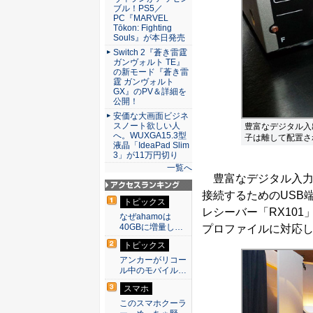
ブル！PS5／
PC『MARVEL
Tōkon: Fighting
Souls』が本日発売
Switch 2『蒼き雷霆
ガンヴォルト TE』
の新モード『蒼き雷
霆 ガンヴォルト
GX』のPV＆詳細を
公開！
安価な大画面ビジネ
スノート欲しい人
豊富なデジタル入
へ。WUXGA15.3型
子は離して配置さ
液晶「IdeaPad Slim
3」が11万円切り
一覧へ
豊富なデジタル入力端
接続するためのUSB端
アクセスランキン
トピックス
グ
レシーバー「RX101」
なぜahamoは
40GBに増量し…
プロファイルに対応
トピックス
アンカーがリコー
ル中のモバイル…
スマホ
このスマホクーラ