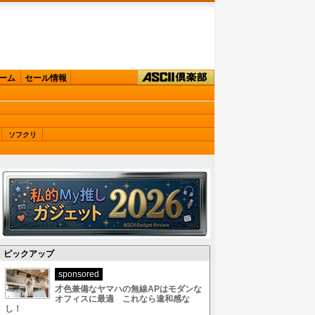
ーム
セール情報
ソフクリ
ピックアップ
sponsored
才色兼備なヤマハの無線APはモダンな
オフィスに最適 これなら違和感な
し！