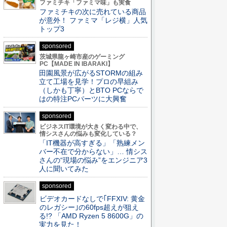
ファミチキ「ファミマ味」も実食
ファミチキの次に売れている商品
が意外！ ファミマ「レジ横」人気
トップ3
sponsored
茨城県龍ヶ崎市産のゲーミング
PC【MADE IN IBARAKI】
田園風景が広がるSTORMの組み
立て工場を見学！プロの早組み
（しかも丁寧）とBTO PCならで
はの特注PCパーツに大興奮
sponsored
ビジネスIT環境が大きく変わる中で、
情シスさんの悩みも変化している？
「IT機器が高すぎる」「熟練メン
バー不在で分からない」… 情シス
さんの“現場の悩み”をエンジニア3
人に聞いてみた
sponsored
ビデオカードなしで｢FFXIV: 黄金
のレガシー｣の60fps超えが狙え
る!? 「AMD Ryzen 5 8600G」の
実力を見た！