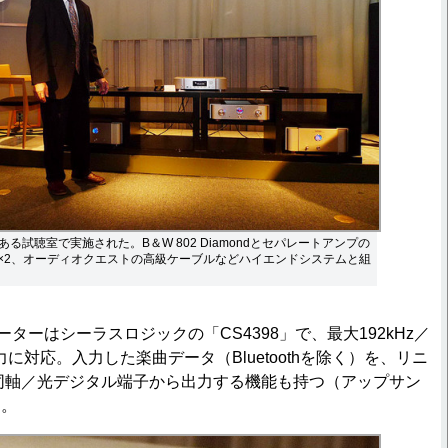
る試聴室で実施された。B＆W 802 Diamondとセパレートアンプの
9S2×2、オーディオクエストの高級ケーブルなどハイエンドシステムと組
ターはシーラスロジックの「CS4398」で、最大192kHz／
入力に対応。入力した楽曲データ（Bluetoothを除く）を、リニ
同軸／光デジタル端子から出力する機能も持つ（アップサン
）。