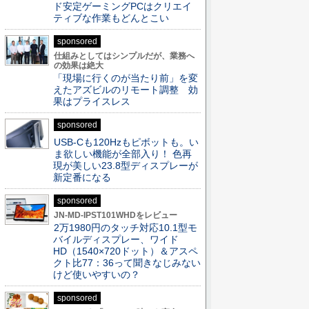
ド安定ゲーミングPCはクリエイ
ティブな作業もどんとこい
sponsored
仕組みとしてはシンプルだが、業務へ
の効果は絶大
「現場に行くのが当たり前」を変
えたアズビルのリモート調整 効
果はプライスレス
sponsored
USB-Cも120Hzもピボットも。い
ま欲しい機能が全部入り！ 色再
現が美しい23.8型ディスプレーが
新定番になる
sponsored
JN-MD-IPST101WHDをレビュー
2万1980円のタッチ対応10.1型モ
バイルディスプレー、ワイド
HD（1540×720ドット）＆アスペ
クト比77：36って聞きなじみない
けど使いやすいの？
sponsored