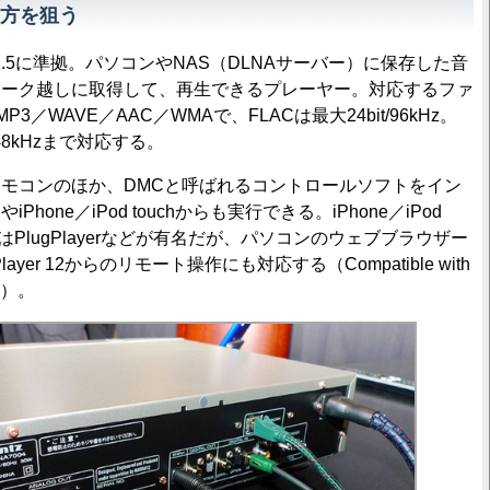
方を狙う
A1.5に準拠。パソコンやNAS（DLNAサーバー）に保存した音
ワーク越しに取得して、再生できるプレーヤー。対応するファ
3／WAVE／AAC／WMAで、FLACは最大24bit/96kHz。
/48kHzまで対応する。
モコンのほか、DMCと呼ばれるコントロールソフトをイン
hone／iPod touchからも実行できる。iPhone／iPod
てはPlugPlayerなどが有名だが、パソコンのウェブブラウザー
 Player 12からのリモート操作にも対応する（Compatible with
得）。