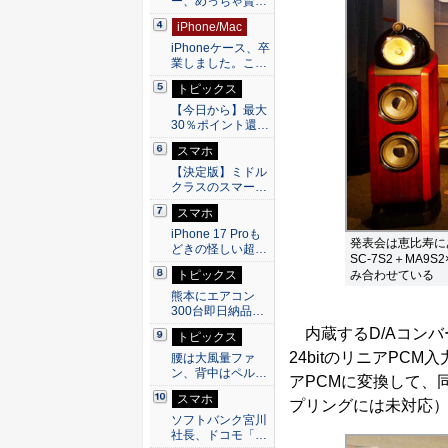
ー、めっちゃ賢…
iPhone/Mac
iPhoneケース、卒
業しました。こ…
トピックス
【今日から】最大
30％ポイント還…
スマホ
【決定版】ミドル
クラスのスマー…
スマホ
iPhone 17 Proも
発表会は恵比寿にあ
どきの怪しい超…
SC-7S2＋MA
トピックス
み合わせている
熊本にエアコン
300台即日納品…
内蔵するD/Aコンバー
トピックス
24bitのリニアPCM
腰は大風量ファ
ン、背中はペル…
アPCMに変換して、
スマホ
プリングには未対応
ソフトバンク宮川
社長、ドコモ「…