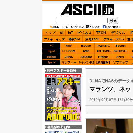
ASCII.jp
トップ
AI
IoT
ビジネス
TECH
デジタル
i
アスキーキッズ
格安SIM
家電ASCII
アスキーグルメ
週刊
FMV
mouse
iiyamaPC
Sycom
PC
ELECOM
AMD
ASUS ROG
Digital
GIGABYTE
JAWS
Acrobat
kintone
Azure
Business
S
JAPANNEXT
マカフィー
キヤノンMJ
ソフマップ
Special
週刊アスキー最新
号
DLNAでNASのデータを
マランツ、ネッ
2010年09月07日 18時30
編集部のお勧め
週刊アスキー特別