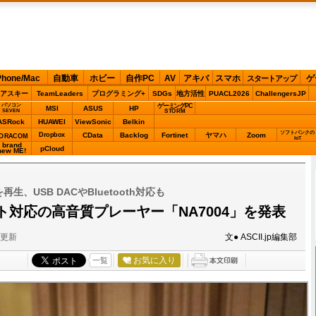
Phone/Mac
自動車
ホビー
自作PC
AV
アキバ
スマホ
ゲ
スタートアップ
アスキー
TeamLeaders
プログラミング+
SDGs
地方活性
PUACL2026
ChallengersJP
パソコン
ゲーミングPC
MSI
ASUS
HP
STORM
SEVEN
ASRock
HUAWEI
ViewSonic
Belkin
ソフトバンクの
Dropbox
CData
Backlog
Fortinet
ヤマハ
Zoom
ORACOM
IoT
brand
pCloud
new ME!
再生、USB DACやBluetooth対応も
ト対応の高音質プレーヤー「NA7004」を発表
分更新
文● ASCII.jp編集部
お気に入り
一覧