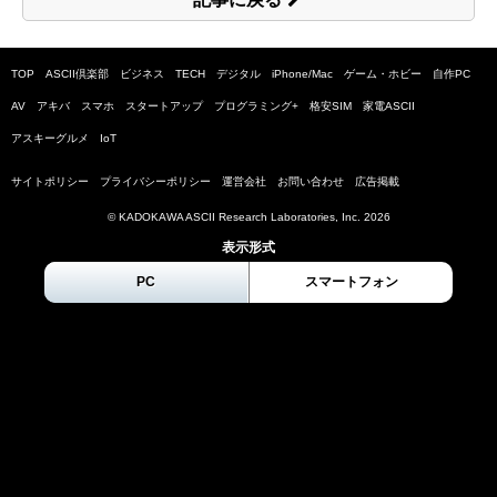
TOP
ASCII倶楽部
ビジネス
TECH
デジタル
iPhone/Mac
ゲーム・ホビー
自作PC
AV
アキバ
スマホ
スタートアップ
プログラミング+
格安SIM
家電ASCII
アスキーグルメ
IoT
サイトポリシー
プライバシーポリシー
運営会社
お問い合わせ
広告掲載
© KADOKAWA ASCII Research Laboratories, Inc.
2026
表示形式
PC
スマートフォン