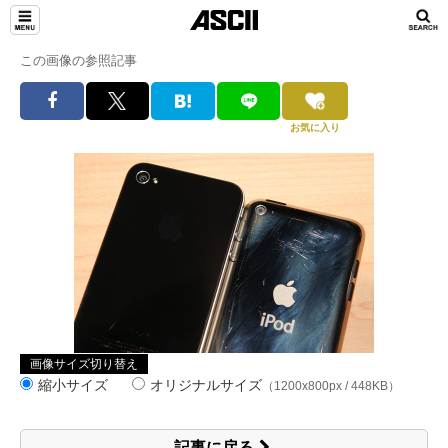
この画像の参照記事
お気に入り
画像サイズ切り替え
縮小サイズ
オリジナルサイズ
（1200x800px / 448KB）
記事に戻る