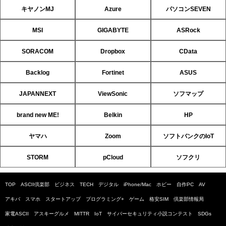
キヤノンMJ
Azure
パソコンSEVEN
MSI
GIGABYTE
ASRock
SORACOM
Dropbox
CData
Backlog
Fortinet
ASUS
JAPANNEXT
ViewSonic
ソフマップ
brand new ME!
Belkin
HP
ヤマハ
Zoom
ソフトバンクのIoT
STORM
pCloud
ソフクリ
TOP
ASCII倶楽部
ビジネス
TECH
デジタル
iPhone/Mac
ホビー
自作PC
AV
アキバ
スマホ
スタートアップ
プログラミング+
ゲーム
格安SIM
倶楽部情報局
家電ASCII
アスキーグルメ
MITTR
IoT
サイバーセキュリティ小説コンテスト
SDGs