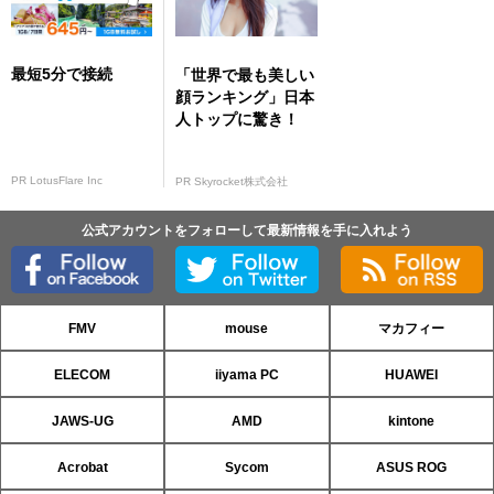
最短5分で接続
「世界で最も美しい
顔ランキング」日本
人トップに驚き！
PR LotusFlare Inc
PR Skyrocket株式会社
公式アカウントをフォローして最新情報を手に入れよう
FMV
mouse
マカフィー
ELECOM
iiyama PC
HUAWEI
JAWS-UG
AMD
kintone
Acrobat
Sycom
ASUS ROG