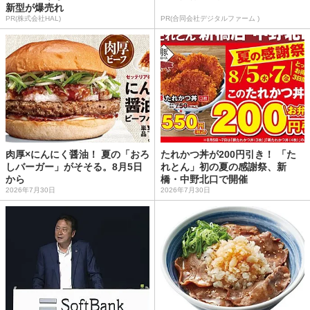
新型が爆売れ
PR(株式会社HAL)
PR(合同会社デジタルファーム )
肉厚×にんにく醤油！ 夏の「おろ
たれかつ丼が200円引き！ 「た
しバーガー」がそそる。8月5日
れとん」初の夏の感謝祭、新
から
橋・中野北口で開催
2026年7月30日
2026年7月30日