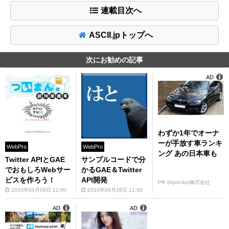
連載目次へ
ASCII.jpトップへ
次にお勧めの記事
AD
わずか1年でオーナ
ーが手放す車ランキ
WebPro
WebPro
ング あの日本車も
Twitter APIとGAE
サンプルコードで分
でおもしろWebサー
かるGAE＆Twitter
ビスを作ろう！
API開発
PR Skyrocket株式会社
2010年04月09日 11:00
2010年04月28日 11:00
AD
AD