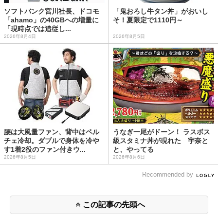
ソフトバンク宮川社長、ドコモ
「鬼おろし牛タン丼」がおいし
「ahamo」の40GBへの増量に
そ！夏限定で1110円～
「現時点では追従し...
2026年8月4日
2026年8月5日
腰は大風量ファン、背中はペル
うなぎ一尾がドーン！ ラスボス
チェ冷却。ダブルで身体を冷や
級スタミナ丼が現れた 宇奈と
す1着2役のファン付きウ...
と、やってる
2026年8月5日
2026年8月6日
Recommended by
この記事の先頭へ