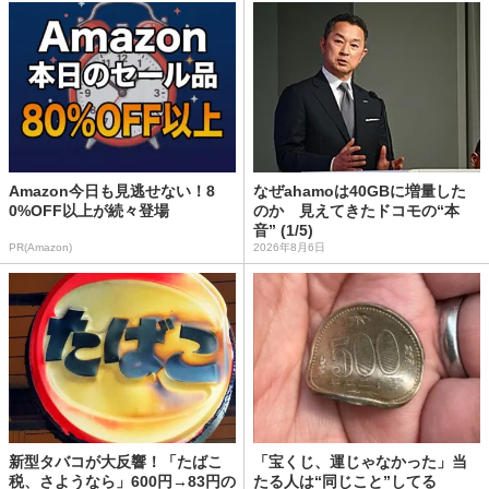
Amazon今日も見逃せない！8
なぜahamoは40GBに増量した
0%OFF以上が続々登場
のか 見えてきたドコモの“本
音” (1/5)
PR(Amazon)
2026年8月6日
新型タバコが大反響！「たばこ
「宝くじ、運じゃなかった」当
税、さようなら」600円→83円の
たる人は“同じこと”してる