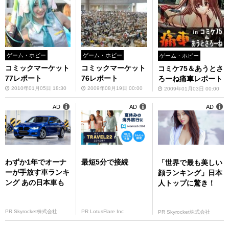
ゲーム・ホビー
ゲーム・ホビー
ゲーム・ホビー
コミックマーケット
コミックマーケット
コミケ75＆あうとさ
77レポート
76レポート
ろーね痛車レポート
2010年01月05日 18:30
2009年08月19日 00:00
2009年01月03日 00:00
AD
AD
AD
わずか1年でオーナ
最短5分で接続
「世界で最も美しい
ーが手放す車ランキ
顔ランキング」日本
ング あの日本車も
人トップに驚き！
PR Skyrocket株式会社
PR LotusFlare Inc
PR Skyrocket株式会社