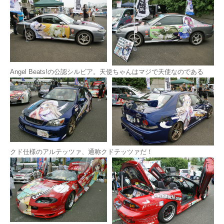
Angel Beats!の公認シルビア。天使ちゃんはマジで天使なのである
クド仕様のアルテッツァ、通称クドテッツァだ！