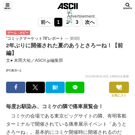
前へ
1
2
3
次へ
ゲーム・ホビー
“コミックマーケット78”レポート
― 第9回
2年ぶりに開催された夏のあうとさろーね！【前
編】
文● 末岡大祐／ASCII.jp編集部
[PC表示へ]
2010年08月19日 18時00分更新
お気に入り
毎度お馴染み、コミケの隣で痛車展覧会！
コミケの会場である東京ビッグサイトの隣、有明客船
ターミナルで開催されている痛車展示イベント「あうと
さろーね」。基本的にコミケ開催時に開催されるのだ