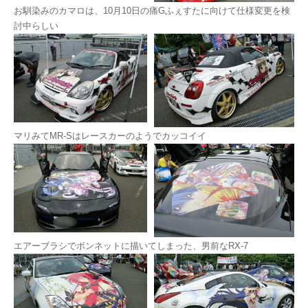
お馴染みのカマロは、10月10日の痛Gふぇすたに向けて仕様変更を検
討中らしい
マリみてMR-Sはレースカーのようでカッコイイ
エアーブラシでボンネットに描いてしまった、男前なRX-7