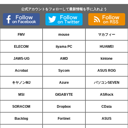
公式アカウントをフォローして最新情報を手に入れよう
FMV
mouse
マカフィー
ELECOM
iiyama PC
HUAWEI
JAWS-UG
AMD
kintone
Acrobat
Sycom
ASUS ROG
キヤノンMJ
Azure
パソコンSEVEN
MSI
GIGABYTE
ASRock
SORACOM
Dropbox
CData
Backlog
Fortinet
ASUS