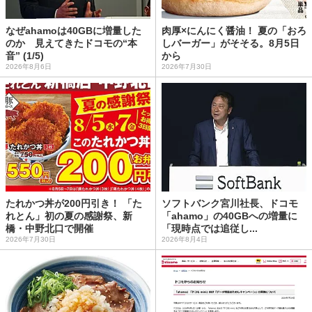
なぜahamoは40GBに増量した
肉厚×にんにく醤油！ 夏の「おろ
のか 見えてきたドコモの“本
しバーガー」がそそる。8月5日
音” (1/5)
から
2026年8月6日
2026年7月30日
たれかつ丼が200円引き！ 「た
ソフトバンク宮川社長、ドコモ
れとん」初の夏の感謝祭、新
「ahamo」の40GBへの増量に
橋・中野北口で開催
「現時点では追従し...
2026年7月30日
2026年8月4日