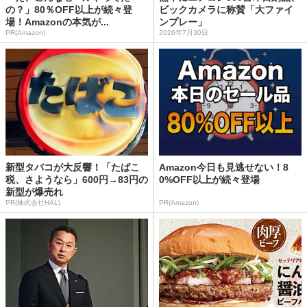
の？」80％OFF以上が続々登
ビックカメラに称賛「大ファイ
場！Amazonの本気が...
ンプレー」
PR(Amazon)
2026年7月30日
新型タバコが大反響！「たばこ
Amazon今日も見逃せない！8
税、さようなら」600円→83円の
0%OFF以上が続々登場
新型が爆売れ
PR(株式会社HAL)
PR(Amazon)