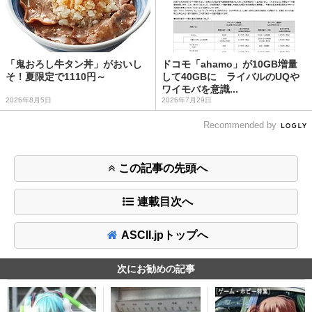
「鬼おろし牛タン丼」がおいし
ドコモ「ahamo」が10GB増量
そ！夏限定で1110円～
して40GBに ライバルのUQや
ワイモバを意識...
2026年8月5日
2026年7月29日
Recommended by
この記事の先頭へ
連載目次へ
ASCII.jpトップへ
次にお勧めの記事