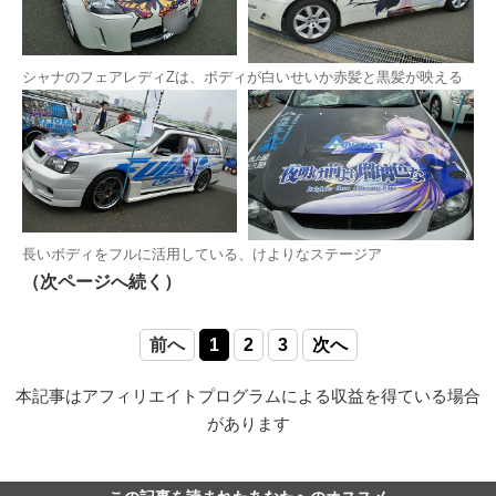
シャナのフェアレディZは、ボディが白いせいか赤髪と黒髪が映える
長いボディをフルに活用している、けよりなステージア
（次ページへ続く）
前へ
1
2
3
次へ
本記事はアフィリエイトプログラムによる収益を得ている場合
があります