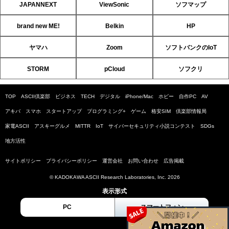
JAPANNEXT
ViewSonic
ソフマップ
brand new ME!
Belkin
HP
ヤマハ
Zoom
ソフトバンクのIoT
STORM
pCloud
ソフクリ
TOP
ASCII倶楽部
ビジネス
TECH
デジタル
iPhone/Mac
ホビー
自作PC
AV
アキバ
スマホ
スタートアップ
プログラミング+
ゲーム
格安SIM
倶楽部情報局
家電ASCII
アスキーグルメ
MITTR
IoT
サイバーセキュリティ小説コンテスト
SDGs
地方活性
サイトポリシー
プライバシーポリシー
運営会社
お問い合わせ
広告掲載
© KADOKAWA ASCII Research Laboratories, Inc. 2026
表示形式
PC
スマートフォン