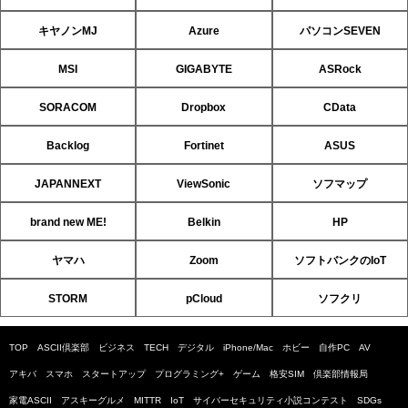
キヤノンMJ
Azure
パソコンSEVEN
MSI
GIGABYTE
ASRock
SORACOM
Dropbox
CData
Backlog
Fortinet
ASUS
JAPANNEXT
ViewSonic
ソフマップ
brand new ME!
Belkin
HP
ヤマハ
Zoom
ソフトバンクのIoT
STORM
pCloud
ソフクリ
TOP
ASCII倶楽部
ビジネス
TECH
デジタル
iPhone/Mac
ホビー
自作PC
AV
アキバ
スマホ
スタートアップ
プログラミング+
ゲーム
格安SIM
倶楽部情報局
家電ASCII
アスキーグルメ
MITTR
IoT
サイバーセキュリティ小説コンテスト
SDGs