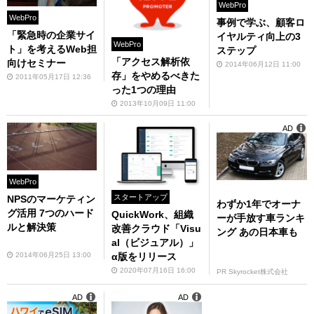
WebPro
WebPro
事例で学ぶ、顧客ロ
「緊急時の企業サイ
イヤルティ向上の3
WebPro
ト」を考えるWeb担
ステップ
「アクセス解析依
向けセミナー
2014年06月12日 11:00
存」をやめるべきた
2011年05月17日 12:36
った1つの理由
2013年10月09日 11:00
AD
WebPro
スタートアップ
NPSのマーケティン
わずか1年でオーナ
グ活用 7つのハード
QuickWork、組織
ーが手放す車ランキ
ルと解決策
改善クラウド「Visu
ング あの日本車も
al（ビジュアル）」
2014年06月25日 13:00
α版をリリース
2020年07月16日 16:00
PR Skyrocket株式会社
AD
AD