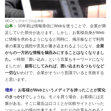
NECビッグローブの山本氏
山本：
10年前は情報発信にWebを使うことで、企業が満
足していた部分があります。しかし、お客様自身がWeb
に情報を求めるようになると同時に、掲示板などで利用
者の素直な感想や意見が書き込まれるようになり、
企業
からの一方的な情報を鵜呑みにすることはなくなりまし
た。
一時期「囲い込み」という言葉もキーワードになり
ましたが、
顧客にしてみれば、囲い込まれるつもりなど
一切ない
わけで、企業がそういう意識でいると失敗する
と思います。
増井：
お客様がWebというメディアを持ったことが変化
のきっかけ
でしょうね。モノを買う場合、お客様には文
脈がある。そこに最近は口コミとか比較サイトといった
ソーシャルの場が出来てきて、かなりの位置を占めるよ