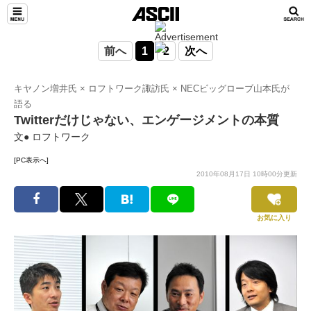
前へ
1
2
次へ
キヤノン増井氏 × ロフトワーク諏訪氏 × NECビッグローブ山本氏が
語る
Twitterだけじゃない、エンゲージメントの本質
文● ロフトワーク
[PC表示へ]
2010年08月17日 10時00分更新
お気に入り