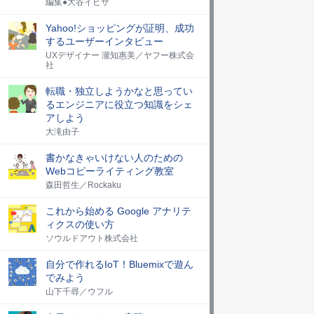
編集●大谷イビサ
Yahoo!ショッピングが証明、成功
するユーザーインタビュー
UXデザイナー 瀧知惠美／ヤフー株式会
社
転職・独立しようかなと思ってい
るエンジニアに役立つ知識をシェ
アしよう
大滝由子
書かなきゃいけない人のための
Webコピーライティング教室
森田哲生／Rockaku
これから始める Google アナリテ
ィクスの使い方
ソウルドアウト株式会社
自分で作れるIoT！Bluemixで遊ん
でみよう
山下千尋／ウフル