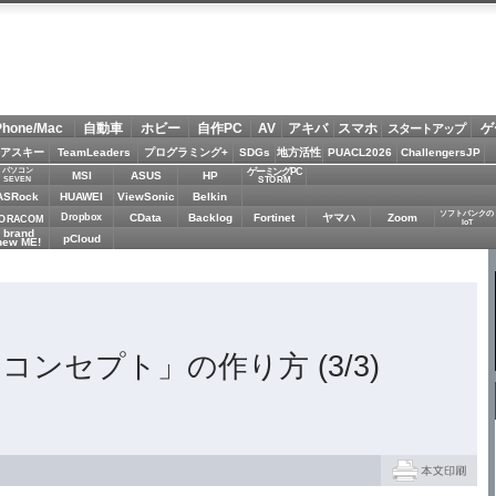
Phone/Mac
自動車
ホビー
自作PC
AV
アキバ
スマホ
ゲ
スタートアップ
アスキー
TeamLeaders
プログラミング+
SDGs
地方活性
PUACL2026
ChallengersJP
パソコン
ゲーミングPC
MSI
ASUS
HP
STORM
SEVEN
ASRock
HUAWEI
ViewSonic
Belkin
ソフトバンクの
Dropbox
CData
Backlog
Fortinet
ヤマハ
Zoom
ORACOM
IoT
brand
pCloud
new ME!
ンセプト」の作り方 (3/3)