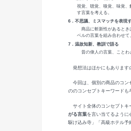
視覚、聴覚、嗅覚、味覚、
す言葉を考える。
6．不思議、ミスマッチを表現
商品に斬新性があるときは
ベルの言葉を組み合わせて
7．温故知新、教訓で語る
昔の偉人の言葉、ことわ
発想法はほかにもありますの
今回は、個別の商品のコンセ
ののコンセプトキーワードも
サイト全体のコンセプトキ
がる言葉
を言い当てるように
駆け込み寺」「高級ホテル予