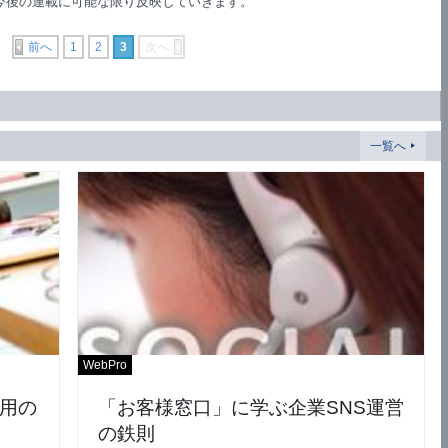
今後の連載に可能な限り反映していきます。
前へ
1
2
3
次へ
一覧へ
WebPro
用の
「お客様窓口」に学ぶ企業SNS運営
の鉄則