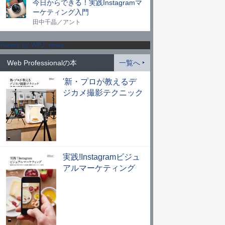
今日からできる！実践Instagramマ
ーケティング入門
田中千晶／アント
Tweets by WPJ_news
Web Professionalの本
一覧へ
'新・プロが教えるデ
ジカメ撮影テクニック
実践!Instagramビジュ
アルマーケティング