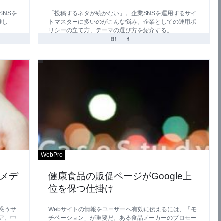
SNSを
「投稿するネタが続かない」。企業SNSを運用するサイ
難し
トマスターに多いのがこんな悩み。企業としての運用ポ
リシーの立て方、テーマの選び方を紹介する。
WebPro
メデ
健康食品の販促ページがGoogle上
位を保つ仕掛け
惑うサ
Webサイトの情報をユーザーへ有効に伝えるには、「モ
ア、中
チベーション」が重要だ。ある食品メーカーのプロモー