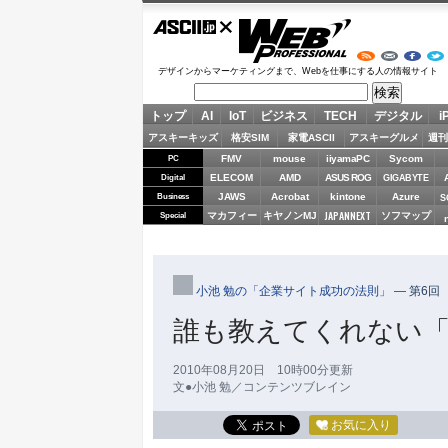
ASCII.jp
Web Professional
デザインからマーケティングまで、Webを仕事にする人の情報サイト
トップ
AI
IoT
ビジネス
TECH
デジタル
i
アスキーキッズ
格安SIM
家電ASCII
アスキーグルメ
週刊
FMV
mouse
iiyamaPC
Sycom
PC
ELECOM
AMD
ASUS ROG
Digital
GIGABYTE
JAWS
Acrobat
kintone
Azure
Business
S
JAPANNEXT
マカフィー
キヤノンMJ
ソフマップ
Special
小池 勉の「企業サイト成功の法則」
―
第6回
誰も教えてくれない「コ
2010年08月20日 10時00分更新
文●小池 勉／コンテンツブレイン
お気に入り