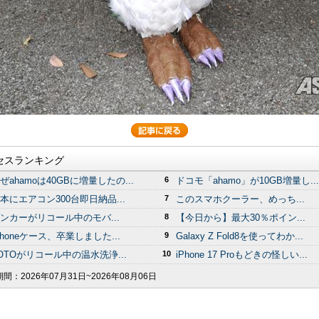
セスランキング
ぜahamoは40GBに増量したの...
6
ドコモ「ahamo」が10GB増量し...
本にエアコン300台即日納品...
7
このスマホクーラー、めっち...
ンカーがリコール中のモバ...
8
【今日から】最大30％ポイン...
Phoneケース、卒業しました...
9
Galaxy Z Fold8を使ってわか...
OTOがリコール中の温水洗浄...
10
iPhone 17 Proもどきの怪しい...
期間：
2026年07月31日~2026年08月06日