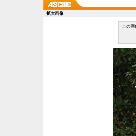
拡大画像
この画