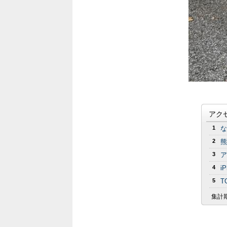
アク
1
な
2
熊
3
ア
4
i
5
T
集計