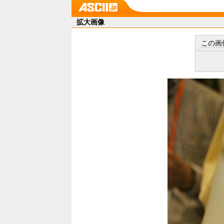
拡大画像
この画