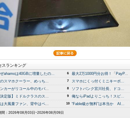
セスランキング
ぜahamoは40GBに増量したの...
6
最大2万1000円分お得！「PayP...
のスマホクーラー、めっち...
7
スマホにくっ付くミニキーボ...
ンカーがリコール中のモバ...
8
ソフトバンク宮川社長、ドコ...
決定版】ミドルクラスのス...
9
俺ならiPadよりこっち！スピ...
は大風量ファン、背中はペ...
10
“Fable級が無料”は本当か AI...
期間：
2026年08月03日~2026年08月09日