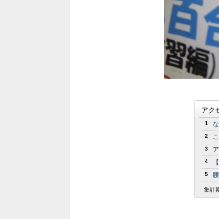
アク
1
な
2
こ
3
ア
4
【
5
腰
集計