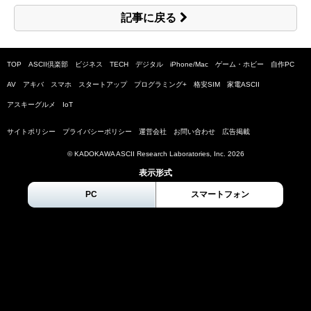
記事に戻る
TOP
ASCII倶楽部
ビジネス
TECH
デジタル
iPhone/Mac
ゲーム・ホビー
自作PC
AV
アキバ
スマホ
スタートアップ
プログラミング+
格安SIM
家電ASCII
アスキーグルメ
IoT
サイトポリシー
プライバシーポリシー
運営会社
お問い合わせ
広告掲載
© KADOKAWA ASCII Research Laboratories, Inc.
2026
表示形式
PC
スマートフォン