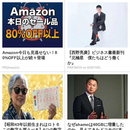
Amazon今日も見逃せない！8
【西野亮廣】ビジネス書最新刊
0%OFF以上が続々登場
『北極星 僕たちはどう働く
か』
PR(Amazon)
PR(FINCHI on GOETHE)
【昭和43年以前生まれはロト６
なぜahamoは40GBに増量した
この数字を買うべき】6つの数字
のか 見えてきたドコモの“本