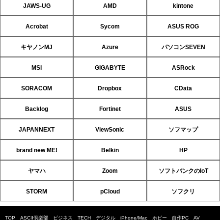
JAWS-UG
AMD
kintone
Acrobat
Sycom
ASUS ROG
キヤノンMJ
Azure
パソコンSEVEN
MSI
GIGABYTE
ASRock
SORACOM
Dropbox
CData
Backlog
Fortinet
ASUS
JAPANNEXT
ViewSonic
ソフマップ
brand new ME!
Belkin
HP
ヤマハ
Zoom
ソフトバンクのIoT
STORM
pCloud
ソフクリ
TOP
ASCII倶楽部
ビジネス
TECH
デジタル
iPhone/Mac
ホビー
自作PC
AV