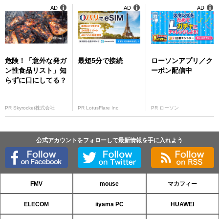
AD
AD
AD
危険！「意外な発ガ
最短5分で接続
ローソンアプリ／ク
ン性食品リスト」知
ーポン配信中
らずに口にしてる？
PR Skyrocket株式会社
PR LotusFlare Inc
PR ローソン
公式アカウントをフォローして最新情報を手に入れよう
FMV
mouse
マカフィー
ELECOM
iiyama PC
HUAWEI