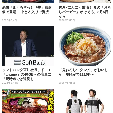
豪快「まぐろぎっしり丼」感謝
肉厚×にんにく醤油！ 夏の「おろ
祭で登場！ 中とろ入りで贅沢
しバーガー」がそそる。8月5日
から
2026年8月8日
2026年7月30日
ソフトバンク宮川社長、ドコモ
「鬼おろし牛タン丼」がおいし
「ahamo」の40GBへの増量に
そ！夏限定で1110円～
「現時点では追従し...
2026年8月4日
2026年8月5日