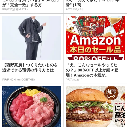
が「完全一致」する方...
音” (1/5)
PR(株式会社MURA)
2026年8月6日
【西野亮廣】つくりたいものを
「え、こんなセールやってた
追求できる環境の作り方とは
の？」80％OFF以上が続々登
場！Amazonの本気が...
PR(FINCHI on GOETHE)
PR(Amazon)