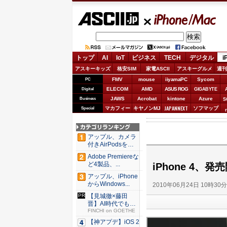
ASCII.jp
iPhone/Mac
トップ
AI
IoT
ビジネス
TECH
デジタル
i
アスキーキッズ
格安SIM
家電ASCII
アスキーグルメ
週刊
FMV
mouse
iiyamaPC
Sycom
PC
ELECOM
AMD
ASUS ROG
Digital
GIGABYTE
JAWS
Acrobat
kintone
Azure
Business
S
JAPANNEXT
マカフィー
キヤノンMJ
ソフマップ
Special
アップル、カメラ
付きAirPodsを年
内...
Adobe Premiereな
ど4製品、...
iPhone 4
アップル、iPhone
からWindows...
2010年06月24日 10時30
【見城徹×藤田
晋】AI時代でも変
わらない...
FINCHI on GOETHE
【神アプデ】iOS 2