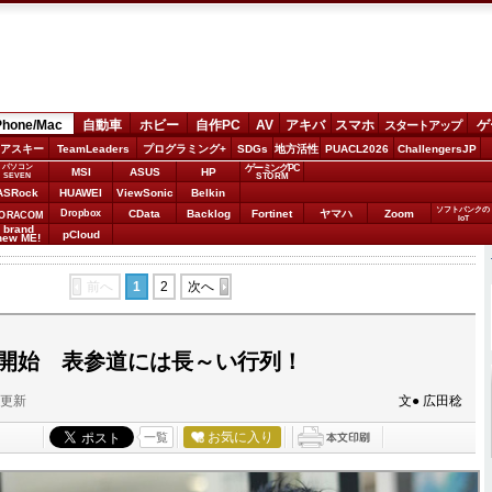
Phone/Mac
自動車
ホビー
自作PC
AV
アキバ
スマホ
ゲ
スタートアップ
アスキー
TeamLeaders
プログラミング+
SDGs
地方活性
PUACL2026
ChallengersJP
パソコン
ゲーミングPC
MSI
ASUS
HP
STORM
SEVEN
ASRock
HUAWEI
ViewSonic
Belkin
ソフトバンクの
Dropbox
CData
Backlog
Fortinet
ヤマハ
Zoom
ORACOM
IoT
brand
pCloud
new ME!
前へ
1
2
次へ
、発売開始 表参道には長～い行列！
分更新
文● 広田稔
お気に入り
一覧