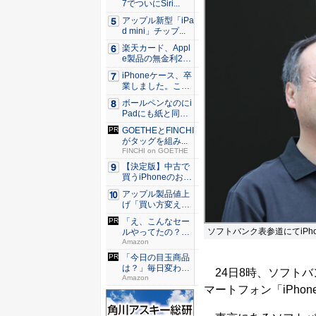
7でついにSiri...
アップル新型「iPa
d mini」チップ...
楽天カード、Appl
e製品の無金利24
回...
iPhoneケース、卒
業しました。これ
か...
ボールペンなのにi
Padにも紙と同じ
滑ら...
GOETHEとFINCHI
がタッグを組み...
FINCHI on GOETHE
【決定版】中古で
買うiPhoneのおす
す...
アップル製品値上
げ「買い方変え
る」9割超...
「え、こんなセー
ソフトバンク表参道にてiPh
ルやってたの？」
80％O...
Amazon
「今日の目玉商品
は？」毎日変わる
24日8時、ソフトバン
Amaz...
Amazon
マートフォン「iPho