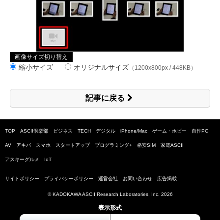
画像サイズ切り替え
縮小サイズ
オリジナルサイズ
（1200x800px / 448KB）
記事に戻る
TOP
ASCII倶楽部
ビジネス
TECH
デジタル
iPhone/Mac
ゲーム・ホビー
自作PC
AV
アキバ
スマホ
スタートアップ
プログラミング+
格安SIM
家電ASCII
アスキーグルメ
IoT
サイトポリシー
プライバシーポリシー
運営会社
お問い合わせ
広告掲載
© KADOKAWA ASCII Research Laboratories, Inc.
2026
表示形式