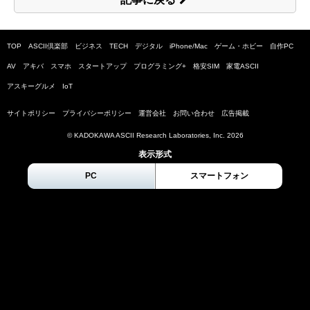
TOP
ASCII倶楽部
ビジネス
TECH
デジタル
iPhone/Mac
ゲーム・ホビー
自作PC
AV
アキバ
スマホ
スタートアップ
プログラミング+
格安SIM
家電ASCII
アスキーグルメ
IoT
サイトポリシー
プライバシーポリシー
運営会社
お問い合わせ
広告掲載
© KADOKAWA ASCII Research Laboratories, Inc.
2026
表示形式
PC
スマートフォン