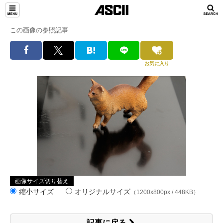
この画像の参照記事
お気に入り
画像サイズ切り替え
縮小サイズ
オリジナルサイズ
（1200x800px / 448KB）
記事に戻る