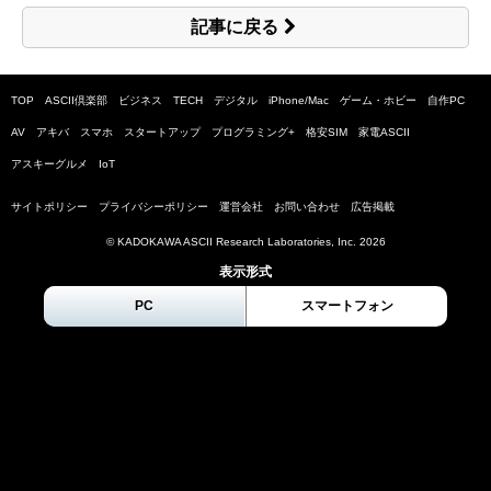
記事に戻る
TOP
ASCII倶楽部
ビジネス
TECH
デジタル
iPhone/Mac
ゲーム・ホビー
自作PC
AV
アキバ
スマホ
スタートアップ
プログラミング+
格安SIM
家電ASCII
アスキーグルメ
IoT
サイトポリシー
プライバシーポリシー
運営会社
お問い合わせ
広告掲載
© KADOKAWA ASCII Research Laboratories, Inc.
2026
表示形式
PC
スマートフォン