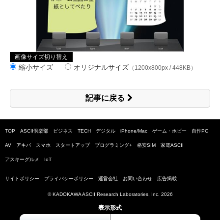
画像サイズ切り替え
縮小サイズ
オリジナルサイズ
（1200x800px / 448KB）
記事に戻る
TOP
ASCII倶楽部
ビジネス
TECH
デジタル
iPhone/Mac
ゲーム・ホビー
自作PC
AV
アキバ
スマホ
スタートアップ
プログラミング+
格安SIM
家電ASCII
アスキーグルメ
IoT
サイトポリシー
プライバシーポリシー
運営会社
お問い合わせ
広告掲載
© KADOKAWA ASCII Research Laboratories, Inc.
2026
表示形式