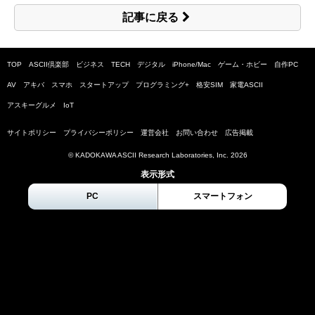
記事に戻る
TOP
ASCII倶楽部
ビジネス
TECH
デジタル
iPhone/Mac
ゲーム・ホビー
自作PC
AV
アキバ
スマホ
スタートアップ
プログラミング+
格安SIM
家電ASCII
アスキーグルメ
IoT
サイトポリシー
プライバシーポリシー
運営会社
お問い合わせ
広告掲載
© KADOKAWA ASCII Research Laboratories, Inc.
2026
表示形式
PC
スマートフォン