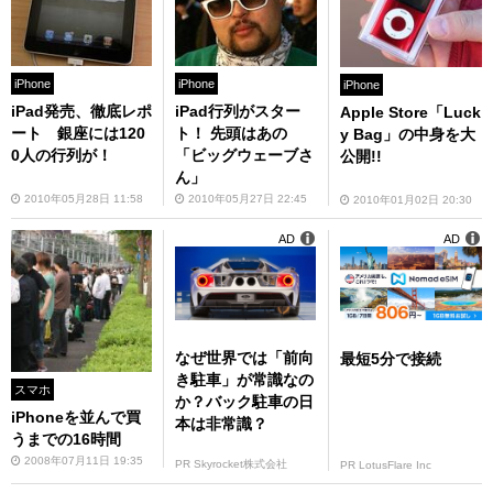
iPhone
iPhone
iPhone
iPad発売、徹底レポ
iPad行列がスター
Apple Store「Luck
ート 銀座には120
ト！ 先頭はあの
y Bag」の中身を大
0人の行列が！
「ビッグウェーブさ
公開!!
ん」
2010年05月28日 11:58
2010年05月27日 22:45
2010年01月02日 20:30
AD
AD
なぜ世界では「前向
最短5分で接続
き駐車」が常識なの
スマホ
か？バック駐車の日
iPhoneを並んで買
本は非常識？
うまでの16時間
2008年07月11日 19:35
PR Skyrocket株式会社
PR LotusFlare Inc