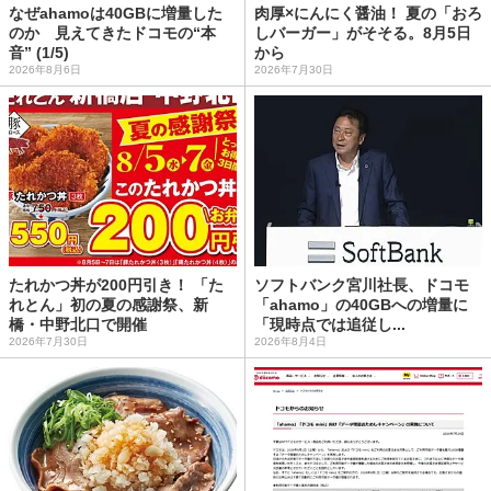
なぜahamoは40GBに増量した
肉厚×にんにく醤油！ 夏の「おろ
のか 見えてきたドコモの“本
しバーガー」がそそる。8月5日
音” (1/5)
から
2026年8月6日
2026年7月30日
たれかつ丼が200円引き！ 「た
ソフトバンク宮川社長、ドコモ
れとん」初の夏の感謝祭、新
「ahamo」の40GBへの増量に
橋・中野北口で開催
「現時点では追従し...
2026年7月30日
2026年8月4日