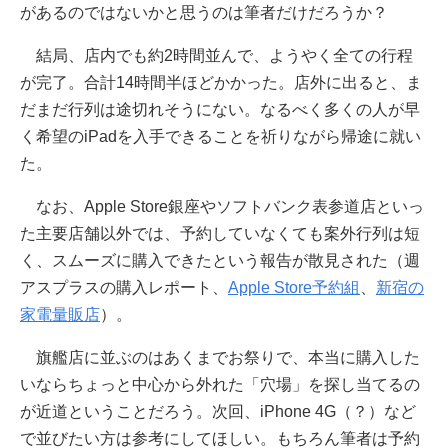
があるのではないかと思うのは筆者だけだろうか？
結局、店内でも約2時間並んで、ようやく全ての行程
が完了。合計14時間半ほどかかった。店外に出ると、ま
だまだ行列は途切れそうにない。なるべく多くの人が早
く希望のiPadを入手できることを祈りながら帰途に就い
た。
なお、Apple Store銀座やソフトバンク表参道店といっ
た主要店舗以外では、予約していなくても案外行列は短
く、スムーズに購入できたという報告が散見された（週
アスプラスの購入レポート、
Apple Store予約組
、
新宿の
家電量販店
）。
旗艦店に並ぶのはあくまでお祭りで、本当に購入した
いならちょっと中心から外れた「穴場」を探し当てるの
が近道ということだろう。次回、iPhone 4G（？）など
で並びたい方は参考にしてほしい。もちろん筆者は予約