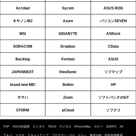
Acrobat
Sycom
ASUS ROG
キヤノンMJ
Azure
パソコンSEVEN
MSI
GIGABYTE
ASRock
SORACOM
Dropbox
CData
Backlog
Fortinet
ASUS
JAPANNEXT
ViewSonic
ソフマップ
brand new ME!
Belkin
HP
ヤマハ
Zoom
ソフトバンクのIoT
STORM
pCloud
ソフクリ
TOP
ASCII倶楽部
ビジネス
TECH
デジタル
iPhone/Mac
ホビー
自作PC
AV
アキバ
スマホ
スタートアップ
プログラミング+
ゲーム
格安SIM
倶楽部情報局