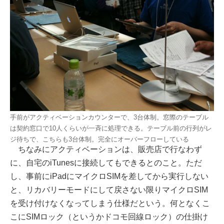
手前がアクティベーションカウンターで、3台体制。窓際のテーブル
は契約窓口で10人くらいが一斉に処理できる。テーブル前の行列がレ
ジ待ちで、こちらも3台体制。完全にオーバーフローしている
ちなみにアクティベーションは、販売店で行なわず
に、自宅のiTunesに接続してもできるとのこと。ただ
し、事前にiPadにマイクロSIMを差してから実行しない
と、リカバリーモードにして戻さない限りマイクロSIM
を受け付けなくなってしまう仕様だという。何となくこ
こにSIMロック（というかドコモ回線ロック）の仕掛け