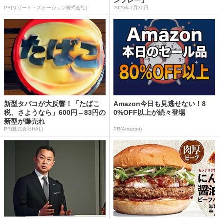
PR(リゾート・ステーション株式会社)
2026年7月30日
新型タバコが大反響！「たばこ
Amazon今日も見逃せない！8
税、さようなら」600円→83円の
0%OFF以上が続々登場
新型が爆売れ
PR(株式会社HAL)
PR(Amazon)