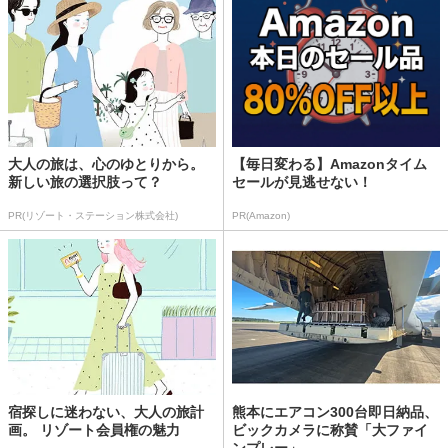
大人の旅は、心のゆとりから。
【毎日変わる】Amazonタイム
新しい旅の選択肢って？
セールが見逃せない！
PR(リゾート・ステーション株式会社)
PR(Amazon)
宿探しに迷わない、大人の旅計
熊本にエアコン300台即日納品、
画。 リゾート会員権の魅力
ビックカメラに称賛「大ファイ
ンプレー」