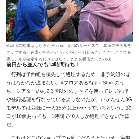
確認用の端末はもちろんiPhone。専用のサービスで、希望のモデルを
タップすると在庫があるかどうかが分かる仕組みだ。ただしここで希
望モデルが確定するわけではなく、ただの目安だった模様
前日から並んでも14時間待ち！
行列は予約組を優先して処理するため、非予約組のほ
うはなかなか進まない。4フロアあるApple Storeのう
ち、シアターのある3階以外のすべてを使ってレジ処理
や登録処理を行なっているようなのだが、いかんせん3G
モデルでは登録に一人15分以上かかっているという。窓
口が10個あっても、1時間で40人しか処理できない計算
だ。
これはどこのショップでも同じだろうとはいえ、実際