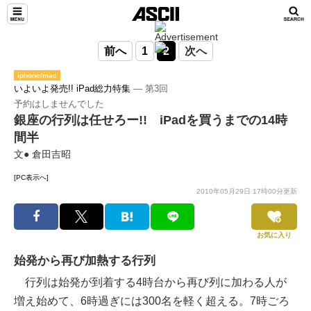
前へ
1
2
次へ
iphone/mac
いよいよ発売!! iPad総力特集
― 第3回
予約はしませんでした
銀座の行列は任せろー!! iPadを買うまでの14時
間半
文● 倉田吉昭
[PC表示へ]
2010年05月29日 17時00分更新
お気に入り
始発から再び加熱する行列
行列は始発が到着する4時台から再び列に加わる人が
増え始めて、6時過ぎには300名を軽く超える。7時ごろ