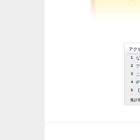
アク
1
な
2
ア
3
こ
4
i
5
【
集計