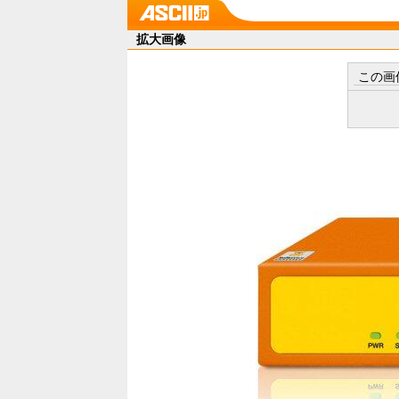
拡大画像
この画