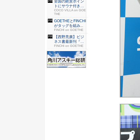
全国の絶景ポイン
トにサウナ付きの
シェア別...
COCO VILLA on GOE
THE
GOETHEとFINCHI
がタッグを組み...
FINCHI on GOETHE
【西野亮廣】ビジ
ネス書最新刊『北
極星 僕...
FINCHI on GOETHE