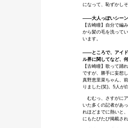
になって、恥ずかし
――大人っぽいシー
【古崎瞳】自分で編
から髪の毛を洗って
います。
――ところで、アイド
ル界に関してなど、
【古崎瞳】歌って踊
ですが、勝手に妄想
真野恵里菜ちゃん、前
りました(笑)。5人
むむっ、さすがにア
いた多くの記者があ
れほどまでに熱いと
にもたびたび掲載さ