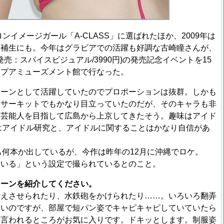
ンイメージガール「A-CLASS」に選ばれたほか、2009年は
候補生にも。今年はグラビアでの活躍も好調な古崎瞳さんが、
』(発売：スパイスビジュアル/3990円)の発売記念イベントを15
ップアミューズメント館で行なった。
ーンとして活躍していたのでプロポーションは抜群。しかも
。サーキットでもかなり目立っていたのだが、そのキャラも非
名芸能人を目指して広島から上京してきたそう。趣味はアイド
はアイドル研究と、アイドルに関することはかなり自信があ
何本か出しているが、今作は昨年の12月に沖縄でロケ。
にいる」という設定で撮られているとのこと。
シーンを紹介してください。
替えさせられたり、水鉄砲をかけられたり……。いろいろ翻弄
多いのですが、部屋で短パン姿でキャピキャピしていていたら
と言われるところがお気に入りです。ドキッとします。制服姿