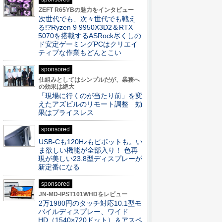
ZEFT R65YBの魅力をインタビュー
次世代でも、次々世代でも戦え
る!?Ryzen 9 9950X3D2＆RTX
5070を搭載するASRock尽くしの
ド安定ゲーミングPCはクリエイ
ティブな作業もどんとこい
sponsored
仕組みとしてはシンプルだが、業務へ
の効果は絶大
「現場に行くのが当たり前」を変
えたアズビルのリモート調整 効
果はプライスレス
sponsored
USB-Cも120Hzもピボットも。い
ま欲しい機能が全部入り！ 色再
現が美しい23.8型ディスプレーが
新定番になる
sponsored
JN-MD-IPST101WHDをレビュー
2万1980円のタッチ対応10.1型モ
バイルディスプレー、ワイド
HD（1540×720ドット）＆アスペ