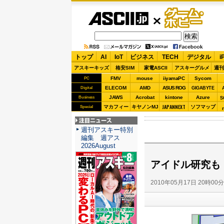
ASCII.jp
ゲーム・
ホビー
トップ
AI
IoT
ビジネス
TECH
デジタル
i
アスキーキッズ
格安SIM
家電ASCII
アスキーグルメ
週刊
FMV
mouse
iiyamaPC
Sycom
PC
ELECOM
AMD
ASUS ROG
Digital
GIGABYTE
JAWS
Acrobat
kintone
Azure
Business
S
JAPANNEXT
マカフィー
キヤノンMJ
ソフマップ
Special
注目ニュース
週刊アスキー特別
編集 週アス
2026August
アイドル研究も
2010年05月17日 20時00