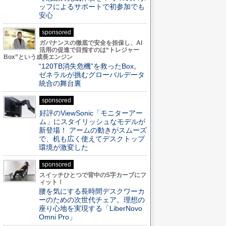
ッフによるサポートで初参加でも
安心
sponsored
ガバナンスの徹底で安全を担保し、AI
活用の促進で目指すのは“トレジャー
Box”という成長エンジン
“120TB消失危機”を救ったBox。
ゼネラルが挑むグローバルデータ
統合の舞台裏
sponsored
好評のViewSonic「モニターアー
ム」にスタイリッシュなモデルが
新登場！ アームの動きがスムーズ
で、机も広く使えてデスクトップ
環境が激変した
sponsored
スイッチひとつで背中のS字カーブにフ
ィット！
腰を気にする長時間デスクワーカ
ーのための次世代チェア。理想の
座り心地を実現する「LiberNovo
Omni Pro」