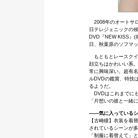
2008年のオートサロ
日テレジェニックの
DVD『NEW KISS
日、秋葉原のソフマ
もともとレースクイ
顔立ちはかわいい系
常に興味深い。超有
ルDVDの鑑賞、特技
るようだ。
DVDはこれまでにも
「片想いの彼と一緒
――気に入っている
【古崎瞳】衣装を着
されているシーンが
「制服に着替えて」