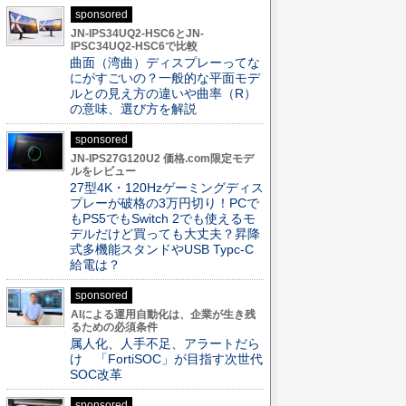
sponsored
JN-IPS34UQ2-HSC6とJN-
IPSC34UQ2-HSC6で比較
曲面（湾曲）ディスプレーってな
にがすごいの？一般的な平面モデ
ルとの見え方の違いや曲率（R）
の意味、選び方を解説
sponsored
JN-IPS27G120U2 価格.com限定モデ
ルをレビュー
27型4K・120Hzゲーミングディス
プレーが破格の3万円切り！PCで
もPS5でもSwitch 2でも使えるモ
デルだけど買っても大丈夫？昇降
式多機能スタンドやUSB Typc-C
給電は？
sponsored
AIによる運用自動化は、企業が生き残
るための必須条件
属人化、人手不足、アラートだら
け 「FortiSOC」が目指す次世代
SOC改革
sponsored