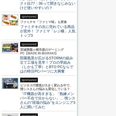
クト比77：36って聞きなじみない
けど使いやすいの？
sponsored
ファミチキ「ファミマ味」も実食
ファミチキの次に売れている商品
が意外！ ファミマ「レジ横」人気
トップ3
sponsored
茨城県龍ヶ崎市産のゲーミング
PC【MADE IN IBARAKI】
田園風景が広がるSTORMの組み
立て工場を見学！プロの早組み
（しかも丁寧）とBTO PCならで
はの特注PCパーツに大興奮
sponsored
ビジネスIT環境が大きく変わる中で、
情シスさんの悩みも変化している？
「IT機器が高すぎる」「熟練メン
バー不在で分からない」… 情シス
さんの“現場の悩み”をエンジニア3
人に聞いてみた
sponsored