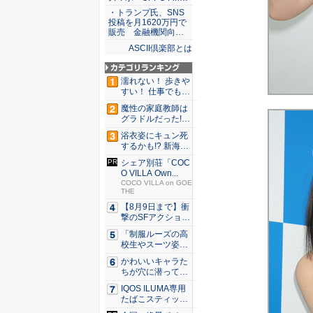
・トランプ氏、SNS
投稿を月1620万円で
販売 金融機関向…
ASCII倶楽部とは
濡れない！ 歩きや
すい！ 仕事でも履
ける...
魔性の家庭教師は
グラドルだった!?
村雨...
浴衣姿にキュン死
するかも!? 新海ま
きが...
シェア別荘「COC
O VILLA Own...
COCO VILLA on GOE
THE
【8月9日まで】衝
撃のSFアクション
『G...
「制服ルーズの高
校生やスーツ姿の
OLを演...
かわいいキャラた
ちが穴に潜ってひ
どい目に...
IQOS ILUMA専用
たばこスティッ
ク...