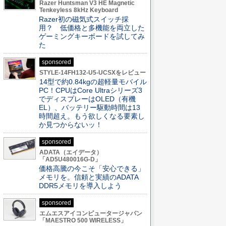
Razer Huntsman V3 HE Magnetic
Tenkeyless 8kHz Keyboard
Razer初の磁気式スイッチ採
用？ 低価格と多機能を両立した
ゲーミングキーボードを試してみ
た
sponsored
STYLE-14FH132-U5-UCSXをレビュー
14型で約0.84kgの超軽量モバイル
PC！CPUはCore Ultraシリーズ3
でディスプレーはOLED（有機
EL）、バッテリー駆動時間は13
時間超え。もう欲しくなる要素し
か見つからないッ！
sponsored
ADATA（エイデータ）
「AD5U480016G-D」
価格高騰の今こそ「安心できる」
メモリを。信頼と実績のADATA
DDR5メモリを導入しよう
sponsored
エムエスアイコンピュータージャパン
「MAESTRO 500 WIRELESS」