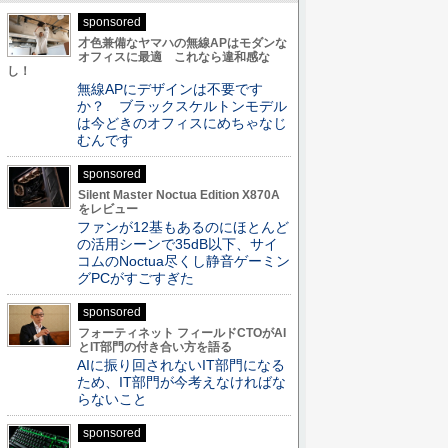
sponsored
才色兼備なヤマハの無線APはモダンな
オフィスに最適 これなら違和感な
し！
無線APにデザインは不要です
か？ ブラックスケルトンモデル
は今どきのオフィスにめちゃなじ
むんです
sponsored
Silent Master Noctua Edition X870A
をレビュー
ファンが12基もあるのにほとんど
の活用シーンで35dB以下、サイ
コムのNoctua尽くし静音ゲーミン
グPCがすごすぎた
sponsored
フォーティネット フィールドCTOがAI
とIT部門の付き合い方を語る
AIに振り回されないIT部門になる
ため、IT部門が今考えなければな
らないこと
sponsored