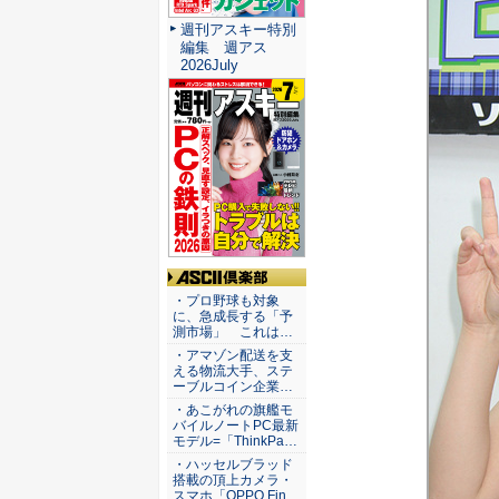
週刊アスキー特別
編集 週アス
2026July
ASCII倶楽部
・プロ野球も対象
に、急成長する「予
測市場」 これは…
・アマゾン配送を支
える物流大手、ステ
ーブルコイン企業…
・あこがれの旗艦モ
バイルノートPC最新
モデル=「ThinkPa…
・ハッセルブラッド
搭載の頂上カメラ・
スマホ「OPPO Fin…