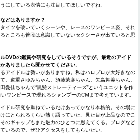
そうにしている表情にも注目してほしいですね。
ンなどはありますか？
みタイツを破いていくシーンや、レースのワンピース姿、それ
いるところも普段は意識していないセクシーさが出ていると思
ルDVDの鑑賞や研究をしているそうですが、最近のアイド
何かありましたら聞かせてください。
れるアイドルは勢いがありますね。私はハロプロが大好きなの
して、道重さゆみちゃん、須藤茉麻ちゃん、矢島舞美ちゃん、
田憂佳ちゃんで“黒髪ストレーティーズ”というユニットを作
が白いワンピースで現れるシャンプーのCMまで考えています。
イドル研究を重ねているだけあってかなり本格的。その場に
っけにとられるくらい熱く語っていた。見た目が上品なのでこ
、そのギャップもまた魅力のひとつに思えてくる。ブログなど
れているので、ぜひアクセスをしてもらいたい。