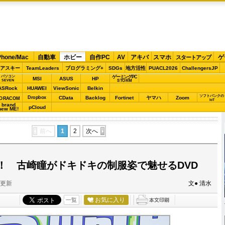
Phone/Mac
自動車
ホビー
自作PC
AV
アキバ
スマホ
ゲ
スタートアップ
アスキー
TeamLeaders
プログラミング+
SDGs
地方活性
PUACL2026
ChallengersJP
パソコン
ゲーミングPC
MSI
ASUS
HP
STORM
SEVEN
ASRock
HUAWEI
ViewSonic
Belkin
ソフトバンクの
Dropbox
CData
Backlog
Fortinet
ヤマハ
Zoom
ORACOM
IoT
brand
pCloud
new ME!
前へ
1
2
次へ
！ 古崎瞳がドキドキの制服姿で魅せるDVD
分更新
文● 清水
お気に入り
一覧