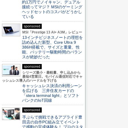
約1万円でノイキャン、デュアル
接続ってマジ？ MSIのゲーミング
ヘッドセットのコスパがどうかし
ている
sponsored
MSI「Prestige 13 AI+ A3M」レビュー
13インチビジネスノートの理想を
詰め込んだ新型、Core Ultra 9
386H搭載で、サイズと重量、性
能、バッテリー駆動時間のバラン
スが絶妙だった
sponsored
シリーズ最小・最軽量、申し込みから
最短4営業日。モバイル通信対応でキャ
ッシュレス導入のハードルを下げる
キャッシュレス決済の利用シーン
を広げる 三井住友カードの
「stera terminal light」とソフト
バンクのIoT回線
sponsored
手ぶらで挑戦できるアプライド豊
田店の自作PC組み立てイベント
で感動の完成体験を！ プロのスタ