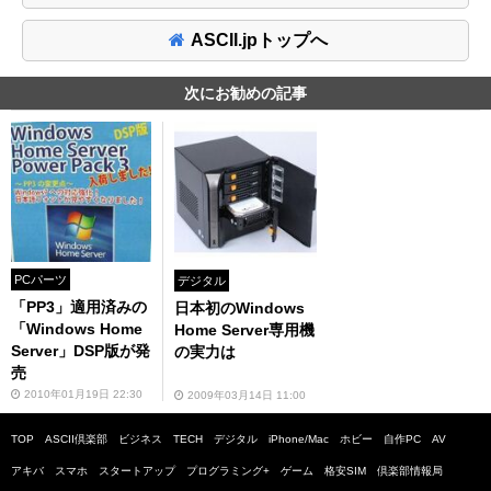
ASCII.jpトップへ
次にお勧めの記事
PCパーツ
デジタル
「PP3」適用済みの
日本初のWindows
「Windows Home
Home Server専用機
Server」DSP版が発
の実力は
売
2010年01月19日 22:30
2009年03月14日 11:00
TOP
ASCII倶楽部
ビジネス
TECH
デジタル
iPhone/Mac
ホビー
自作PC
AV
アキバ
スマホ
スタートアップ
プログラミング+
ゲーム
格安SIM
倶楽部情報局