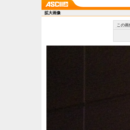
拡大画像
この画