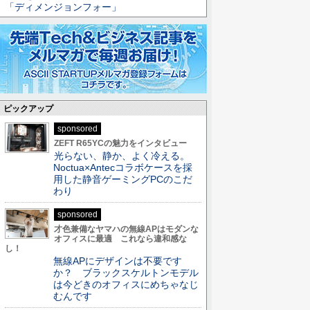
「ディメンジョンフォー」
ピックアップ
sponsored
ZEFT R65YCの魅力をインタビュー
光らない、静か、よく冷える。
Noctua×Antecコラボケースを採
用した静音ゲーミングPCのこだ
わり
sponsored
才色兼備なヤマハの無線APはモダンな
オフィスに最適 これなら違和感な
し！
無線APにデザインは不要です
か？ ブラックスケルトンモデル
は今どきのオフィスにめちゃなじ
むんです