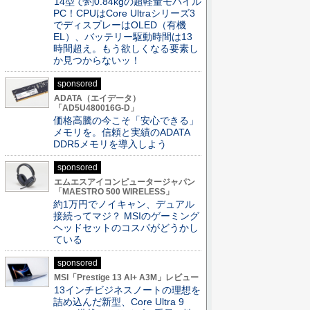
14型で約0.84kgの超軽量モバイル
PC！CPUはCore Ultraシリーズ3
でディスプレーはOLED（有機
EL）、バッテリー駆動時間は13
時間超え。もう欲しくなる要素し
か見つからないッ！
sponsored
ADATA（エイデータ）
「AD5U480016G-D」
価格高騰の今こそ「安心できる」
メモリを。信頼と実績のADATA
DDR5メモリを導入しよう
sponsored
エムエスアイコンピュータージャパン
「MAESTRO 500 WIRELESS」
約1万円でノイキャン、デュアル
接続ってマジ？ MSIのゲーミング
ヘッドセットのコスパがどうかし
ている
sponsored
MSI「Prestige 13 AI+ A3M」レビュー
13インチビジネスノートの理想を
詰め込んだ新型、Core Ultra 9