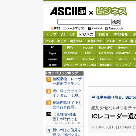
ASCII.jp
ビジネス
トップ
AI
IoT
ビジネス
TECH
デジタル
i
アスキーキッズ
格安SIM
家電ASCII
アスキーグルメ
週刊
FMV
mouse
iiyamaPC
Sycom
PC
ELECOM
AMD
ASUS ROG
Digital
GIGABYTE
JAWS
Acrobat
kintone
Azure
Business
S
JAPANNEXT
マカフィー
キヤノンMJ
ソフマップ
Special
核廃棄物、レーザ
ー濃縮で再生／ブ
タ腎臓、...
光に賭けたサイク
オンタム、 100万
仕事を乗り切る、BizToo
量子...
税額控除終了後も
売れ行き好調、米
絶対外せない4つをチ
国ヒート...
【見城徹×藤田
ICレコーダー選
晋】AI時代でも変
わらない...
FINCHI on GOETHE
2010年05月13日 09時00
賢いAIほど偏見を
持つ、採用シミュ