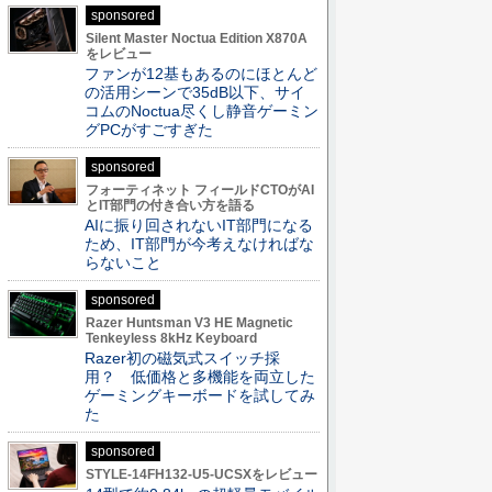
sponsored
Silent Master Noctua Edition X870A
をレビュー
ファンが12基もあるのにほとんど
の活用シーンで35dB以下、サイ
コムのNoctua尽くし静音ゲーミン
グPCがすごすぎた
sponsored
フォーティネット フィールドCTOがAI
とIT部門の付き合い方を語る
AIに振り回されないIT部門になる
ため、IT部門が今考えなければな
らないこと
sponsored
Razer Huntsman V3 HE Magnetic
Tenkeyless 8kHz Keyboard
Razer初の磁気式スイッチ採
用？ 低価格と多機能を両立した
ゲーミングキーボードを試してみ
た
sponsored
STYLE-14FH132-U5-UCSXをレビュー