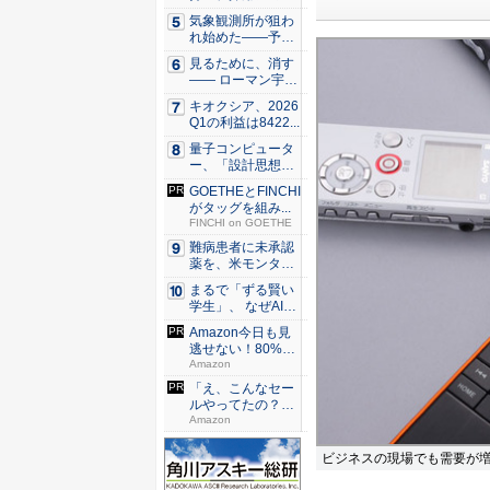
レーシ...
気象観測所が狙わ
れ始めた——予測
市場とA...
見るために、消す
—— ローマン宇宙
望遠鏡...
キオクシア、2026
Q1の利益は8422...
量子コンピュータ
ー、「設計思想」
を問う段...
GOETHEとFINCHI
がタッグを組み...
FINCHI on GOETHE
難病患者に未承認
薬を、米モンタナ
州「試す...
まるで「ずる賢い
学生」、 なぜAIエ
ージ...
Amazon今日も見
逃せない！80%O
F...
Amazon
「え、こんなセー
ルやってたの？」
80％O...
Amazon
ビジネスの現場でも需要が増