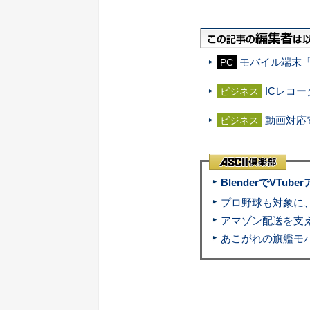
モバイル端末「N
PC
ICレコー
ビジネス
動画対応電
ビジネス
BlenderでVT