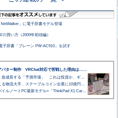
etWalker」に電子辞書モデル登場
ダの買い方（2009年初頭編）
子辞書「ブレーン PW-AC910」を試す
uberアバター制作 VRChat対応で苦戦した理由は……
プロ野球も対象に、急成長する「予測市場」 これは投資か、ギャンブルか
アマゾン配送を支える物流大手、ステーブルコイン企業に10億円投資のワケ
あこがれの旗艦モバイルノートPC最新モデル=「ThinkPad X1 Carbon Gen 14 Aura Edition」実機レビュー