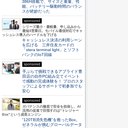
386H搭載で、サイズと重量、性
能、バッテリー駆動時間のバラン
スが絶妙だった
sponsored
シリーズ最小・最軽量、申し込みから
最短4営業日。モバイル通信対応でキャ
ッシュレス導入のハードルを下げる
キャッシュレス決済の利用シーン
を広げる 三井住友カードの
「stera terminal light」とソフト
バンクのIoT回線
sponsored
手ぶらで挑戦できるアプライド豊
田店の自作PC組み立てイベント
で感動の完成体験を！ プロのスタ
ッフによるサポートで初参加でも
安心
sponsored
ガバナンスの徹底で安全を担保し、AI
活用の促進で目指すのは“トレジャー
Box”という成長エンジン
“120TB消失危機”を救ったBox。
ゼネラルが挑むグローバルデータ