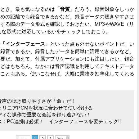
ぶとき、最も気になるのは
「音質」
だろう。録音対象をしっか
遠めの距離でも録音できるかなど、録音データの聴きやすさは
する際のデータ形式も確認しておきたい。MP3やWAVE（リ
んな形式に対応しているかをチェックしておこう。
や「インターフェース」
といった点も外せないポイントだ。い
に録音できるか、録音したデータを簡単に活用できるかなど、
重要だ。加えて、付属アプリケーションにも注目したい。録音
などはもちろん、なかには音声認識を利用してテキストデータ
ることもある。使いこなせば、大幅に業務を効率化してくれる
音声の聴き取りやすさが「命」だ！
3とリニアPCMを状況に合わせて使い分ける
ディな操作で重要な会話を録り逃さない！
ス
：PC連携は必須！ インターフェースを要チェック!!
前へ
1
2
3
次へ