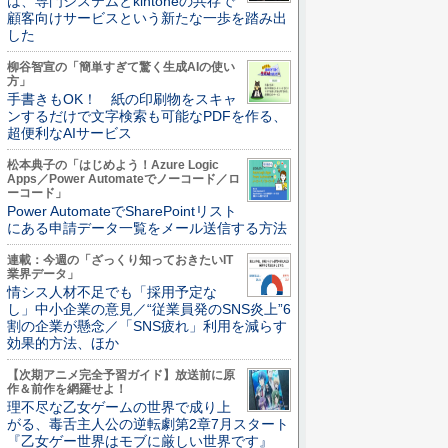
は、専門システムとkintoneの共存で
顧客向けサービスという新たな一歩を踏み出
した
柳谷智宣の「簡単すぎて驚く生成AIの使い
方」
手書きもOK！ 紙の印刷物をスキャ
ンするだけで文字検索も可能なPDFを作る、
超便利なAIサービス
松本典子の「はじめよう！Azure Logic
Apps／Power Automateでノーコード／ロ
ーコード」
Power AutomateでSharePointリスト
にある申請データ一覧をメール送信する方法
連載：今週の「ざっくり知っておきたいIT
業界データ」
情シス人材不足でも「採用予定な
し」中小企業の意見／“従業員発のSNS炎上”6
割の企業が懸念／「SNS疲れ」利用を減らす
効果的方法、ほか
【次期アニメ完全予習ガイド】放送前に原
作＆前作を網羅せよ！
理不尽な乙女ゲームの世界で成り上
がる、毒舌主人公の逆転劇第2章7月スタート
『乙女ゲー世界はモブに厳しい世界です』