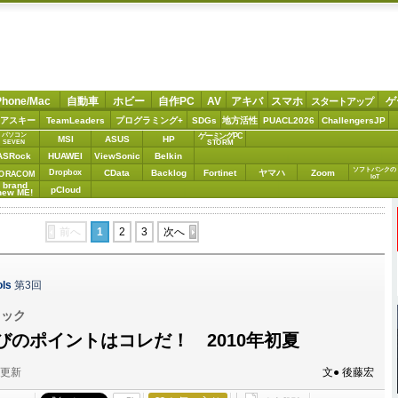
Phone/Mac
自動車
ホビー
自作PC
AV
アキバ
スマホ
ゲ
スタートアップ
アスキー
TeamLeaders
プログラミング+
SDGs
地方活性
PUACL2026
ChallengersJP
パソコン
ゲーミングPC
MSI
ASUS
HP
STORM
SEVEN
ASRock
HUAWEI
ViewSonic
Belkin
ソフトバンクの
Dropbox
CData
Backlog
Fortinet
ヤマハ
Zoom
ORACOM
IoT
brand
pCloud
new ME!
前へ
1
2
3
次へ
ls
第3回
ェック
びのポイントはコレだ！ 2010年初夏
分更新
文● 後藤宏