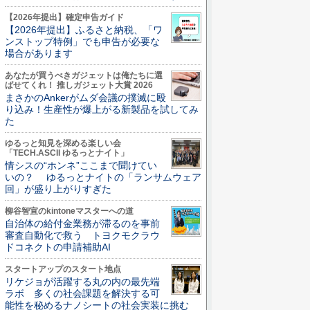
【2026年提出】確定申告ガイド
【2026年提出】ふるさと納税、「ワ
ンストップ特例」でも申告が必要な
場合があります
あなたが買うべきガジェットは俺たちに選
ばせてくれ！ 推しガジェット大賞 2026
まさかのAnkerがムダ会議の撲滅に殴
り込み！生産性が爆上がる新製品を試してみ
た
ゆるっと知見を深める楽しい会
「TECH.ASCII ゆるっとナイト」
情シスの“ホンネ”ここまで聞けてい
いの？ ゆるっとナイトの「ランサムウェア
回」が盛り上がりすぎた
柳谷智宣のkintoneマスターへの道
自治体の給付金業務が滞るのを事前
審査自動化で救う トヨクモクラウ
ドコネクトの申請補助AI
スタートアップのスタート地点
リケジョが活躍する丸の内の最先端
ラボ 多くの社会課題を解決する可
能性を秘めるナノシートの社会実装に挑む