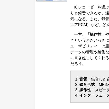
ICレコーダーを選
りと録音できるか、
気になる。また、録音
ニアPCM）など、ど
一方、
「操作性」
ざというときとっさ
ユーザビリティーは
データの管理や編集
に書き起こしてくれ
だろう。
音質
：録音した
録音形式
：MP
操作性
：スピー
インターフェー