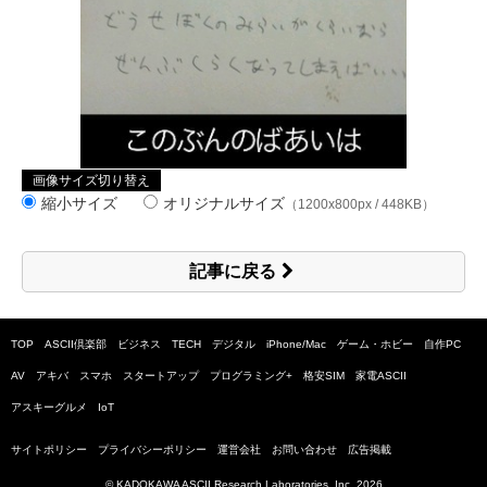
画像サイズ切り替え
縮小サイズ
オリジナルサイズ
（1200x800px / 448KB）
記事に戻る
TOP
ASCII倶楽部
ビジネス
TECH
デジタル
iPhone/Mac
ゲーム・ホビー
自作PC
AV
アキバ
スマホ
スタートアップ
プログラミング+
格安SIM
家電ASCII
アスキーグルメ
IoT
サイトポリシー
プライバシーポリシー
運営会社
お問い合わせ
広告掲載
© KADOKAWA ASCII Research Laboratories, Inc.
2026