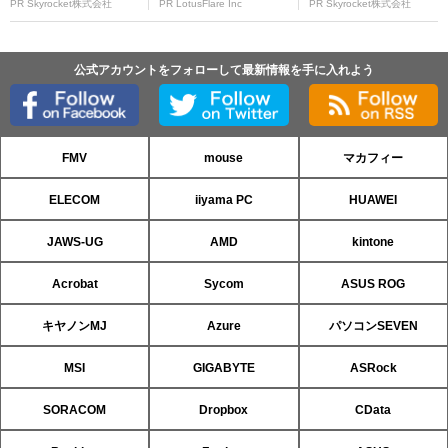
PR Skyrocket株式会社
PR LotusFlare Inc
PR Skyrocket株式会社
公式アカウントをフォローして最新情報を手に入れよう
FMV
mouse
マカフィー
ELECOM
iiyama PC
HUAWEI
JAWS-UG
AMD
kintone
Acrobat
Sycom
ASUS ROG
キヤノンMJ
Azure
パソコンSEVEN
MSI
GIGABYTE
ASRock
SORACOM
Dropbox
CData