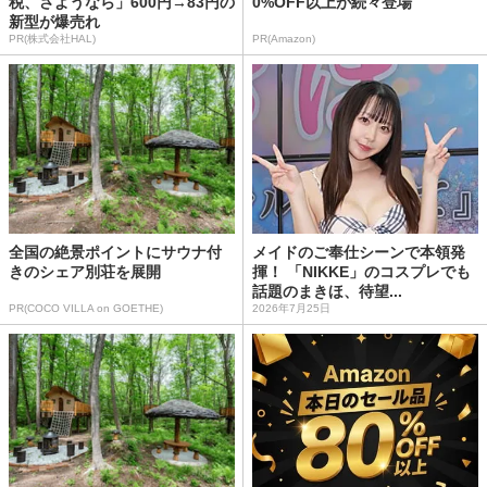
税、さようなら」600円→83円の
0%OFF以上が続々登場
新型が爆売れ
PR(株式会社HAL)
PR(Amazon)
全国の絶景ポイントにサウナ付
メイドのご奉仕シーンで本領発
きのシェア別荘を展開
揮！ 「NIKKE」のコスプレでも
話題のまきほ、待望...
PR(COCO VILLA on GOETHE)
2026年7月25日