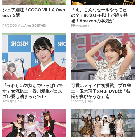
シェア別荘「COCO VILLA Own
「え、こんなセールやってた
ers」3選
の？」80％OFF以上が続々登
場！Amazonの本気が...
PR(COCO VILLA on GOETHE)
PR(Amazon)
「うれしい気持ちでいっぱいで
可愛いメイドに初挑戦。プロ雀
す」女流棋士・香川愛生がコス
士・玉木璃子の4th DVDは「彼
プレ愛も詰まった1stト...
氏が喜びそうな」南...
2026年5月5日
2026年5月16日