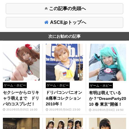
この記事の先頭へ
ASCII.jpトップへ
次にお勧めの記事
ゲーム・ホビー
ゲーム・ホビー
ゲーム・ホビー
セクシーからロリキ
ドリパコンパニオン
有明は萌えている
ャラ萌えまで ドリ
&痛車コレクション
か？“DreamParty20
パのコスプレだ！
2010年！
10 春 東京”開催！
2010年05月05日 18:00
2010年05月04日 23:00
2010年05月03日 19:50