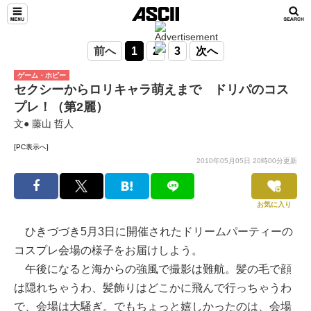
前へ
1
2
3
次へ
ゲーム・ホビー
セクシーからロリキャラ萌えまで ドリパのコス
プレ！（第2麗）
文● 藤山 哲人
[PC表示へ]
2010年05月05日 20時00分更新
お気に入り
ひきづづき5月3日に開催されたドリームパーティーの
コスプレ会場の様子をお届けしよう。
午後になると海からの強風で撮影は難航。髪の毛で顔
は隠れちゃうわ、髪飾りはどこかに飛んで行っちゃうわ
で、会場は大騒ぎ。でもちょっと嬉しかったのは、会場