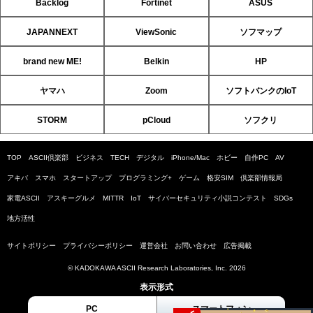
Backlog
Fortinet
ASUS
JAPANNEXT
ViewSonic
ソフマップ
brand new ME!
Belkin
HP
ヤマハ
Zoom
ソフトバンクのIoT
STORM
pCloud
ソフクリ
TOP
ASCII倶楽部
ビジネス
TECH
デジタル
iPhone/Mac
ホビー
自作PC
AV
アキバ
スマホ
スタートアップ
プログラミング+
ゲーム
格安SIM
倶楽部情報局
家電ASCII
アスキーグルメ
MITTR
IoT
サイバーセキュリティ小説コンテスト
SDGs
地方活性
サイトポリシー
プライバシーポリシー
運営会社
お問い合わせ
広告掲載
© KADOKAWA ASCII Research Laboratories, Inc. 2026
表示形式
PC
スマートフォン