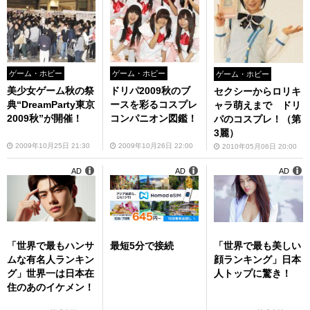
ゲーム・ホビー
ゲーム・ホビー
ゲーム・ホビー
美少女ゲーム秋の祭
ドリパ2009秋のブ
セクシーからロリキ
典“DreamParty東京
ースを彩るコスプレ
ャラ萌えまで ドリ
2009秋”が開催！
コンパニオン図鑑！
パのコスプレ！（第
3麗）
2009年10月25日 21:30
2009年10月26日 22:00
2010年05月06日 20:00
AD
AD
AD
「世界で最もハンサ
最短5分で接続
「世界で最も美しい
ムな有名人ランキン
顔ランキング」日本
グ」世界一は日本在
人トップに驚き！
住のあのイケメン！