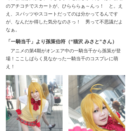
のアチコチでスカートが、ひらららぁ～んっ！ と。え
え、スパッツやスコートだってのは分かってるんです
が、なんだか得した気分なのさっ！ 男って不思議だよ
なぁ。
「一騎当千」より孫策伯符（“猫沢 みさと”さん）
アニメの第4期がオンエア中の一騎当千から孫策が登
場！ここしばらく見なかった一騎当千のコスプレに萌
え！