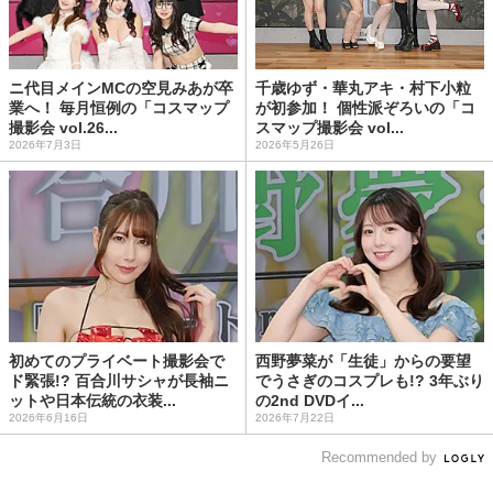
ニ代目メインMCの空見みあが卒
千歳ゆず・華丸アキ・村下小粒
業へ！ 毎月恒例の「コスマップ
が初参加！ 個性派ぞろいの「コ
撮影会 vol.26...
スマップ撮影会 vol...
2026年7月3日
2026年5月26日
初めてのプライベート撮影会で
西野夢菜が「生徒」からの要望
ド緊張!? 百合川サシャが長袖ニ
でうさぎのコスプレも!? 3年ぶり
ットや日本伝統の衣装...
の2nd DVDイ...
2026年6月16日
2026年7月22日
Recommended by