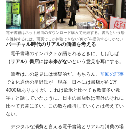
電子書籍はネット経由のダウンロード購入で完結する。書店という場
を維持するには、現実でしか体験できない“何か”を提供するしかない
バーチャル時代のリアルの価値を考える
電子書籍のインパクトが語られるときに、しばしば
（リアル）書店には未来がない
という意見を耳にする。
筆者はこの意見には懐疑的だ。もちろん、
前回の記事
で文化通信の星野氏が「現在、日本には書店が約1万
4000店ありますが、これは欧米と比べても数倍多い数
字」と話していたように、日本の書店数は海外のそれに
比べて異常に多い。この数を維持していくとは考えてい
ない。
デジタルな消費と言える電子書籍とリアルな消費の場