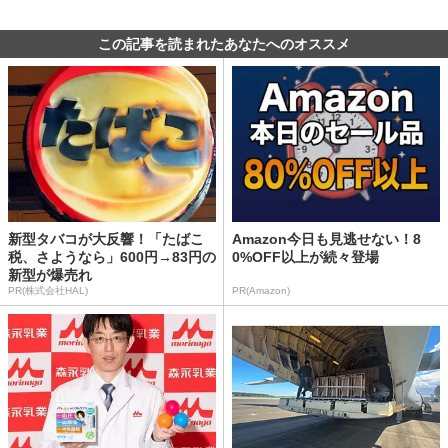
この記事を読まれたあなたへのオススメ
新型タバコが大反響！「たばこ
Amazon今日も見逃せない！8
税、さようなら」600円→83円の
0%OFF以上が続々登場
新型が爆売れ
PR(株式会社HAL)
PR(Amazon)