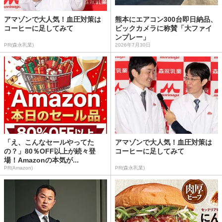
アマゾンで大人気！血圧対策は
熊本にエアコン300台即日納品、
コーヒーに足してみて
ビックカメラに称賛「大ファイ
ンプレー」
PR(森永乳業)
2026年7月30日
「え、こんなセールやってた
アマゾンで大人気！血圧対策は
の？」80％OFF以上が続々登
コーヒーに足してみて
場！Amazonの本気が...
PR(Amazon)
PR(森永乳業)