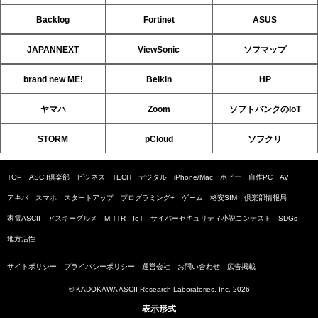
Backlog
Fortinet
ASUS
JAPANNEXT
ViewSonic
ソフマップ
brand new ME!
Belkin
HP
ヤマハ
Zoom
ソフトバンクのIoT
STORM
pCloud
ソフクリ
TOP
ASCII倶楽部
ビジネス
TECH
デジタル
iPhone/Mac
ホビー
自作PC
AV
アキバ
スマホ
スタートアップ
プログラミング+
ゲーム
格安SIM
倶楽部情報局
家電ASCII
アスキーグルメ
MITTR
IoT
サイバーセキュリティ小説コンテスト
SDGs
地方活性
サイトポリシー
プライバシーポリシー
運営会社
お問い合わせ
広告掲載
© KADOKAWA ASCII Research Laboratories, Inc. 2026
表示形式