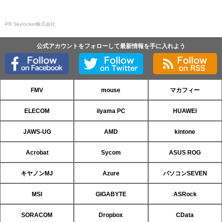
PR Skyrocket株式会社
公式アカウントをフォローして最新情報を手に入れよう
FMV
mouse
マカフィー
ELECOM
iiyama PC
HUAWEI
JAWS-UG
AMD
kintone
Acrobat
Sycom
ASUS ROG
キヤノンMJ
Azure
パソコンSEVEN
MSI
GIGABYTE
ASRock
SORACOM
Dropbox
CData