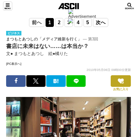
前へ
1
2
3
4
5
次へ
ビジネス
まつもとあつしの「メディア維新を行く」
― 第3回
書店に未来はない……は本当か？
文● まつもとあつし 絵●橘りた
[PC表示へ]
2010年05月06日 09時00分更新
お気に入り