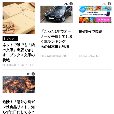
AD
AD
「たった1年でオー
最短5分で接続
ナーが手放してしま
トピックス
う車ランキング」
ネットで誰でも「紙
あの日本車も登場
の文庫」出版できま
す ブックス文庫の
PR Skyrocket株式会社
PR LotusFlare Inc
挑戦
2010年08月06日 12:00
AD
危険！「意外な発ガ
ン性食品リスト」知
らずに口にしてる？