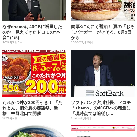
なぜahamoは40GBに増量した
肉厚×にんにく醤油！ 夏の「おろ
のか 見えてきたドコモの“本
しバーガー」がそそる。8月5日
音” (1/5)
から
2026年8月6日
2026年7月30日
たれかつ丼が200円引き！ 「た
ソフトバンク宮川社長、ドコモ
れとん」初の夏の感謝祭、新
「ahamo」の40GBへの増量に
橋・中野北口で開催
「現時点では追従し...
2026年7月30日
2026年8月4日