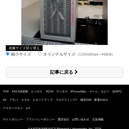
画像サイズ切り替え
縮小サイズ
オリジナルサイズ
（1200x800px / 448KB）
記事に戻る
TOP
ASCII倶楽部
ビジネス
TECH
デジタル
iPhone/Mac
ゲーム・ホビー
自作PC
AV
アキバ
スマホ
スタートアップ
プログラミング+
格安SIM
家電ASCII
アスキーグルメ
IoT
サイトポリシー
プライバシーポリシー
運営会社
お問い合わせ
広告掲載
© KADOKAWA ASCII Research Laboratories, Inc.
2026