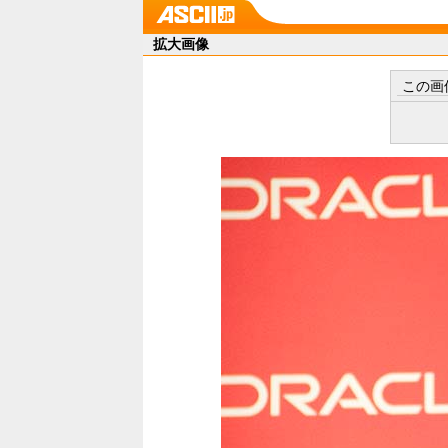
拡大画像
この画