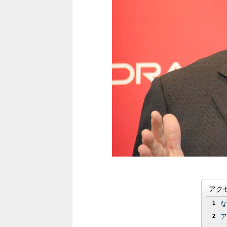
アク
1
な
2
ア