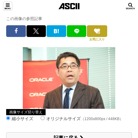
この画像の参照記事
お気に入り
画像サイズ切り替え
縮小サイズ
オリジナルサイズ
（1200x800px / 448KB）
記事に戻る