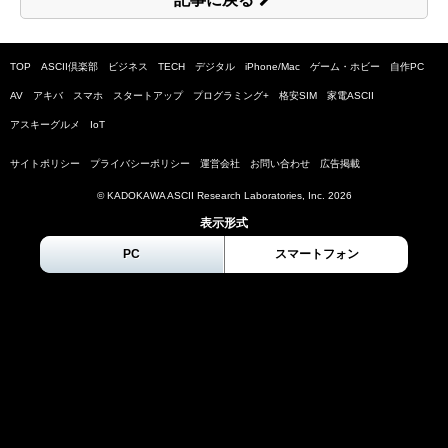
TOP
ASCII倶楽部
ビジネス
TECH
デジタル
iPhone/Mac
ゲーム・ホビー
自作PC
AV
アキバ
スマホ
スタートアップ
プログラミング+
格安SIM
家電ASCII
アスキーグルメ
IoT
サイトポリシー
プライバシーポリシー
運営会社
お問い合わせ
広告掲載
© KADOKAWA ASCII Research Laboratories, Inc.
2026
表示形式
PC
スマートフォン