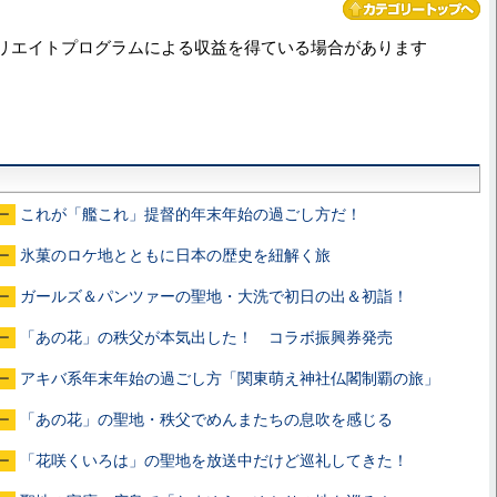
リエイトプログラムによる収益を得ている場合があります
これが「艦これ」提督的年末年始の過ごし方だ！
ー
氷菓のロケ地とともに日本の歴史を紐解く旅
ー
ガールズ＆パンツァーの聖地・大洗で初日の出＆初詣！
ー
「あの花」の秩父が本気出した！ コラボ振興券発売
ー
アキバ系年末年始の過ごし方「関東萌え神社仏閣制覇の旅」
ー
「あの花」の聖地・秩父でめんまたちの息吹を感じる
ー
「花咲くいろは」の聖地を放送中だけど巡礼してきた！
ー