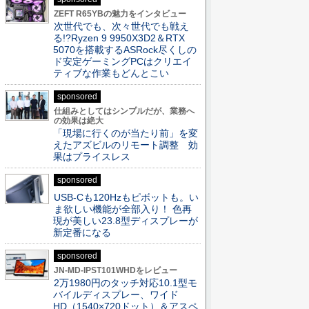
ZEFT R65YBの魅力をインタビュー
次世代でも、次々世代でも戦え
る!?Ryzen 9 9950X3D2＆RTX
5070を搭載するASRock尽くしの
ド安定ゲーミングPCはクリエイ
ティブな作業もどんとこい
sponsored
仕組みとしてはシンプルだが、業務へ
の効果は絶大
「現場に行くのが当たり前」を変
えたアズビルのリモート調整 効
果はプライスレス
sponsored
USB-Cも120Hzもピボットも。い
ま欲しい機能が全部入り！ 色再
現が美しい23.8型ディスプレーが
新定番になる
sponsored
JN-MD-IPST101WHDをレビュー
2万1980円のタッチ対応10.1型モ
バイルディスプレー、ワイド
HD（1540×720ドット）＆アスペ