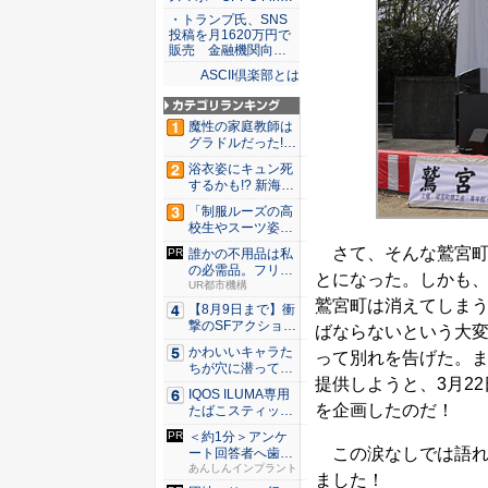
・トランプ氏、SNS
投稿を月1620万円で
販売 金融機関向…
ASCII倶楽部とは
魔性の家庭教師は
グラドルだった!?
村雨...
浴衣姿にキュン死
するかも!? 新海ま
きが...
「制服ルーズの高
校生やスーツ姿の
OLを演...
さて、そんな鷲宮町が
誰かの不用品は私
の必需品。フリマ
とになった。しかも
に参加し...
UR都市機構
鷲宮町は消えてしまう
【8月9日まで】衝
撃のSFアクション
ばならないという大
『G...
かわいいキャラた
って別れを告げた。
ちが穴に潜ってひ
提供しようと、3月2
どい目に...
IQOS ILUMA専用
を企画したのだ！
たばこスティッ
ク...
＜約1分＞アンケ
この涙なしでは語れ
ート回答者へ歯科
医師が監...
あんしんインプラント
ました！