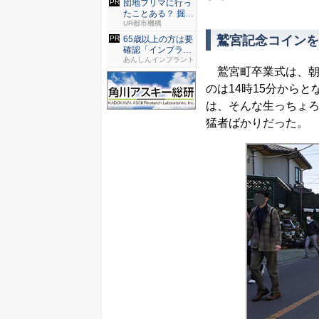
団地フリマに行っ
たことある？ 掘り
出し物...
UR都市機構
鷲宮記念コインを
65歳以上の方は要
確認「インプラン
トは保...
あんしんインプラント
鷲宮町卒業式は、朝
のは14時15分から
は、そんな生っちょ
猛者ばかりだった。