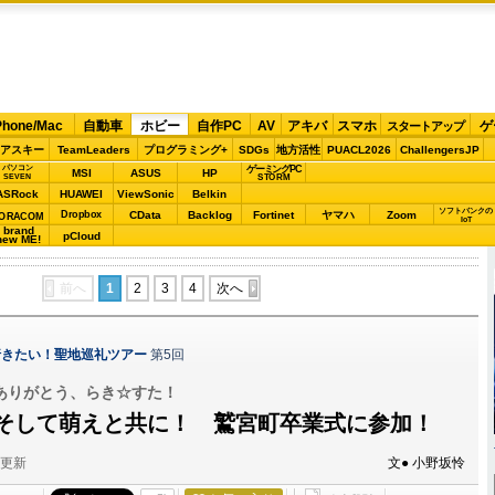
Phone/Mac
自動車
ホビー
自作PC
AV
アキバ
スマホ
ゲ
スタートアップ
アスキー
TeamLeaders
プログラミング+
SDGs
地方活性
PUACL2026
ChallengersJP
パソコン
ゲーミングPC
MSI
ASUS
HP
STORM
SEVEN
ASRock
HUAWEI
ViewSonic
Belkin
ソフトバンクの
Dropbox
CData
Backlog
Fortinet
ヤマハ
Zoom
ORACOM
IoT
brand
pCloud
new ME!
前へ
1
2
3
4
次へ
行きたい！聖地巡礼ツアー
第5回
ありがとう、らき☆すた！
そして萌えと共に！ 鷲宮町卒業式に参加！
分更新
文● 小野坂怜