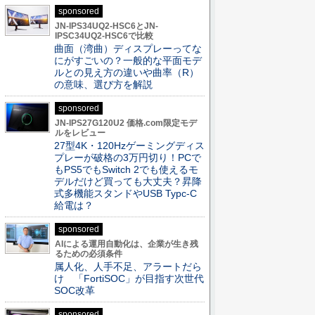
sponsored
JN-IPS34UQ2-HSC6とJN-
IPSC34UQ2-HSC6で比較
曲面（湾曲）ディスプレーってな
にがすごいの？一般的な平面モデ
ルとの見え方の違いや曲率（R）
の意味、選び方を解説
sponsored
JN-IPS27G120U2 価格.com限定モデ
ルをレビュー
27型4K・120Hzゲーミングディス
プレーが破格の3万円切り！PCで
もPS5でもSwitch 2でも使えるモ
デルだけど買っても大丈夫？昇降
式多機能スタンドやUSB Typc-C
給電は？
sponsored
AIによる運用自動化は、企業が生き残
るための必須条件
属人化、人手不足、アラートだら
け 「FortiSOC」が目指す次世代
SOC改革
sponsored