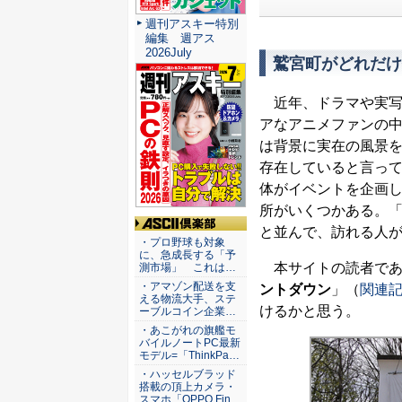
週刊アスキー特別
編集 週アス
2026July
鷲宮町がどれだけ
近年、ドラマや実写
アなアニメファンの
は背景に実在の風景
存在していると言っ
体がイベントを企画
所がいくつかある。「お
と並んで、訪れる人
ASCII倶楽部
・プロ野球も対象
に、急成長する「予
本サイトの読者であ
測市場」 これは…
・アマゾン配送を支
ントダウン
」（
関連
える物流大手、ステ
けるかと思う。
ーブルコイン企業…
・あこがれの旗艦モ
バイルノートPC最新
モデル=「ThinkPa…
・ハッセルブラッド
搭載の頂上カメラ・
スマホ「OPPO Fin…