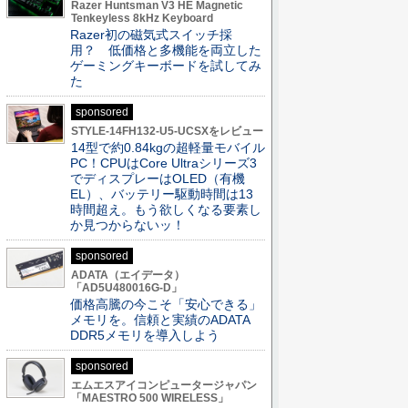
Razer Huntsman V3 HE Magnetic
Tenkeyless 8kHz Keyboard
Razer初の磁気式スイッチ採
用？ 低価格と多機能を両立した
ゲーミングキーボードを試してみ
た
sponsored
STYLE-14FH132-U5-UCSXをレビュー
14型で約0.84kgの超軽量モバイル
PC！CPUはCore Ultraシリーズ3
でディスプレーはOLED（有機
EL）、バッテリー駆動時間は13
時間超え。もう欲しくなる要素し
か見つからないッ！
sponsored
ADATA（エイデータ）
「AD5U480016G-D」
価格高騰の今こそ「安心できる」
メモリを。信頼と実績のADATA
DDR5メモリを導入しよう
sponsored
エムエスアイコンピュータージャパン
「MAESTRO 500 WIRELESS」