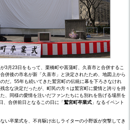
3月23日をもって、栗橋町や菖蒲町、久喜市と合併するこ
、合併後の市名が新「久喜市」と決定されたため、地図上から
のだ。55年も続いてきた鷲宮町の伝統に幕を下ろさなけれ
変残念な決定だったが、町民の方々は鷲宮町に愛情と誇りを持
また、同様の愛情を注いだファンたちにも別れを告げる場所を
2日、合併前日となるこの日に「
鷲宮町卒業式
」なるイベント
ない卒業式を、不肖駆け出しライターの小野坂が突撃してき