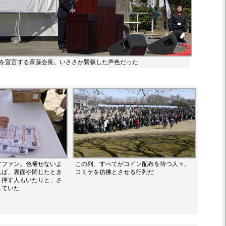
を宣言する斉藤会長。いささか緊張した声色だった
すファン。色褪せないよ
この列、すべてがコイン配布を待つ人々。
れば、裏面や閉じたとき
コミケを彷彿とさせる行列だ
く押す人もいたりと、さ
していた