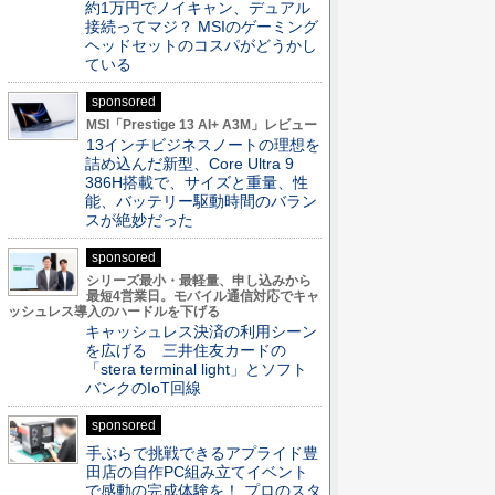
約1万円でノイキャン、デュアル
接続ってマジ？ MSIのゲーミング
ヘッドセットのコスパがどうかし
ている
sponsored
MSI「Prestige 13 AI+ A3M」レビュー
13インチビジネスノートの理想を
詰め込んだ新型、Core Ultra 9
386H搭載で、サイズと重量、性
能、バッテリー駆動時間のバラン
スが絶妙だった
sponsored
シリーズ最小・最軽量、申し込みから
最短4営業日。モバイル通信対応でキャ
ッシュレス導入のハードルを下げる
キャッシュレス決済の利用シーン
を広げる 三井住友カードの
「stera terminal light」とソフト
バンクのIoT回線
sponsored
手ぶらで挑戦できるアプライド豊
田店の自作PC組み立てイベント
で感動の完成体験を！ プロのスタ