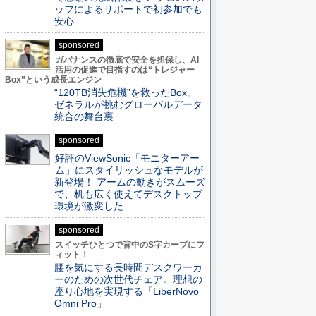
ッフによるサポートで初参加でも
安心
sponsored
ガバナンスの徹底で安全を担保し、AI
活用の促進で目指すのは“トレジャー
Box”という成長エンジン
“120TB消失危機”を救ったBox。
ゼネラルが挑むグローバルデータ
統合の舞台裏
sponsored
好評のViewSonic「モニターアー
ム」にスタイリッシュなモデルが
新登場！ アームの動きがスムーズ
で、机も広く使えてデスクトップ
環境が激変した
sponsored
スイッチひとつで背中のS字カーブにフ
ィット！
腰を気にする長時間デスクワーカ
ーのための次世代チェア。理想の
座り心地を実現する「LiberNovo
Omni Pro」