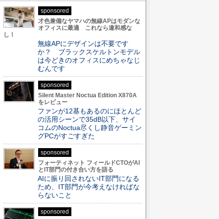
sponsored
才色兼備なヤマハの無線APはモダンな
オフィスに最適 これなら違和感な
し！
無線APにデザインは不要です
か？ ブラックスケルトンモデル
は今どきのオフィスにめちゃなじ
むんです
sponsored
Silent Master Noctua Edition X870A
をレビュー
ファンが12基もあるのにほとんど
の活用シーンで35dB以下、サイ
コムのNoctua尽くし静音ゲーミン
グPCがすごすぎた
sponsored
フォーティネット フィールドCTOがAI
とIT部門の付き合い方を語る
AIに振り回されないIT部門になる
ため、IT部門が今考えなければな
らないこと
sponsored