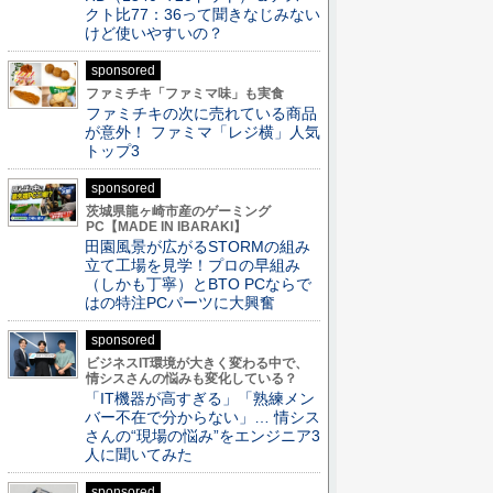
クト比77：36って聞きなじみない
けど使いやすいの？
sponsored
ファミチキ「ファミマ味」も実食
ファミチキの次に売れている商品
が意外！ ファミマ「レジ横」人気
トップ3
sponsored
茨城県龍ヶ崎市産のゲーミング
PC【MADE IN IBARAKI】
田園風景が広がるSTORMの組み
立て工場を見学！プロの早組み
（しかも丁寧）とBTO PCならで
はの特注PCパーツに大興奮
sponsored
ビジネスIT環境が大きく変わる中で、
情シスさんの悩みも変化している？
「IT機器が高すぎる」「熟練メン
バー不在で分からない」… 情シス
さんの“現場の悩み”をエンジニア3
人に聞いてみた
sponsored