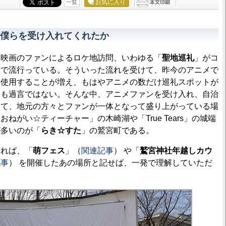
お気に入り
一覧
僕らを受け入れてくれたか
映画のファンによるロケ地訪問、いわゆる「
聖地巡礼
」がコ
中で流行っている。そういった流れを受けて、昨今のアニメで
を使用することが増え、もはやアニメの数だけ巡礼スポットが
ても過言ではない。そんな中、アニメファンを受け入れ、自治
して、地元の方々とファンが一体となって盛り上がっている場
ねがい☆ティーチャー」の木崎湖や「True Tears」の城端
が多いのが「
らき☆すた
」の鷲宮町である。
れば、「
萌フェス
」（
関連記事
） や「
鷲宮神社年越しカウ
記事
） を開催したあの場所と記せば、一発で理解していただ