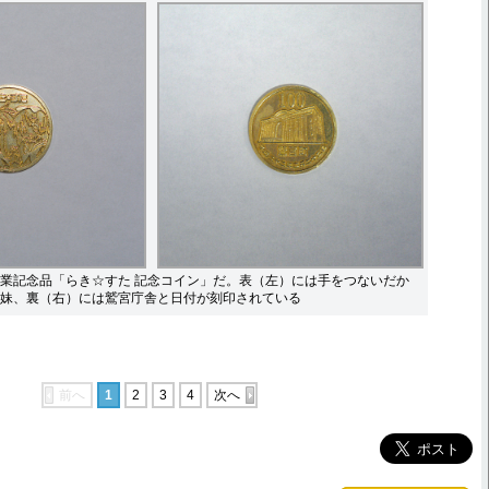
業記念品「らき☆すた 記念コイン」だ。表（左）には手をつないだか
妹、裏（右）には鷲宮庁舎と日付が刻印されている
前へ
1
2
3
4
次へ