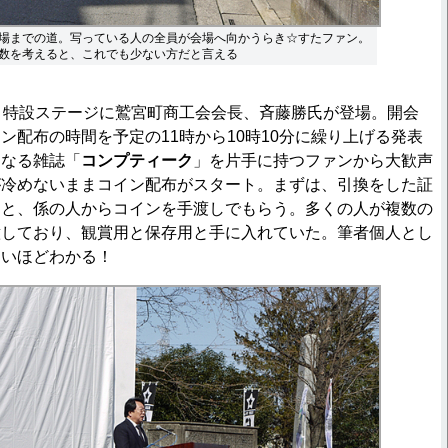
場までの道。写っている人の全員が会場へ向かうらき☆すたファン。
数を考えると、これでも少ない方だと言える
、特設ステージに鷲宮町商工会会長、斉藤勝氏が登場。開会
ン配布の時間を予定の11時から10時10分に繰り上げる発表
となる雑誌「
コンプティーク
」を片手に持つファンから大歓声
が冷めないままコイン配布がスタート。まずは、引換をした証
すと、係の人からコインを手渡しでもらう。多くの人が複数の
意しており、観賞用と保存用と手に入れていた。筆者個人とし
痛いほどわかる！