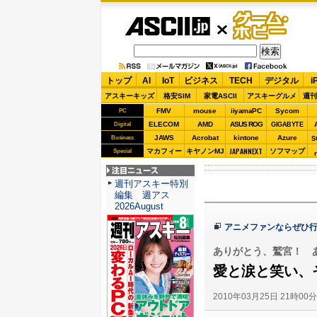
ASCII.jp
ゲーム・
ホビー
トップ
AI
IoT
ビジネス
TECH
デジタル
i
アスキーキッズ
格安SIM
家電ASCII
アスキーグルメ
週刊
FMV
mouse
iiyamaPC
Sycom
PC
ELECOM
AMD
ASUS ROG
Digital
GIGABYTE
JAWS
Acrobat
kintone
Azure
Business
S
JAPANNEXT
マカフィー
キヤノンMJ
ソフマップ
Special
注目ニュース
週刊アスキー特別
編集 週アス
2026August
アニメファンならぜひ
ありがとう、鷲宮！ 
愛と涙と笑い、
2010年03月25日 21時00