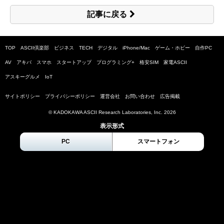
記事に戻る
TOP
ASCII倶楽部
ビジネス
TECH
デジタル
iPhone/Mac
ゲーム・ホビー
自作PC
AV
アキバ
スマホ
スタートアップ
プログラミング+
格安SIM
家電ASCII
アスキーグルメ
IoT
サイトポリシー
プライバシーポリシー
運営会社
お問い合わせ
広告掲載
© KADOKAWA ASCII Research Laboratories, Inc.
2026
表示形式
PC
スマートフォン