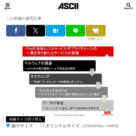
この画像の参照記事
お気に入り
画像サイズ切り替え
縮小サイズ
オリジナルサイズ
（1200x800px / 448KB）