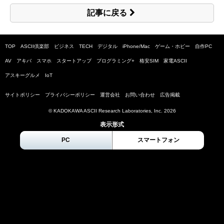
記事に戻る
TOP
ASCII倶楽部
ビジネス
TECH
デジタル
iPhone/Mac
ゲーム・ホビー
自作PC
AV
アキバ
スマホ
スタートアップ
プログラミング+
格安SIM
家電ASCII
アスキーグルメ
IoT
サイトポリシー
プライバシーポリシー
運営会社
お問い合わせ
広告掲載
© KADOKAWA ASCII Research Laboratories, Inc.
2026
表示形式
PC
スマートフォン