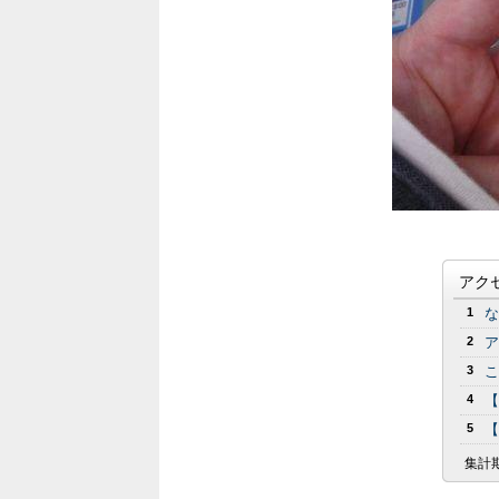
アク
1
な
2
ア
3
こ
4
【
5
【
集計