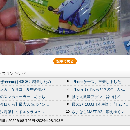
セスランキング
ぜahamoは40GBに増量したの...
6
iPhoneケース、卒業しました...
ンカーがリコール中のモバ...
7
iPhone 17 Proもどきの怪しい...
のスマホクーラー、めっち...
8
腰は大風量ファン、背中はペ...
今日から】最大30％ポイン...
9
最大2万1000円分お得！「PayP...
決定版】ミドルクラスのス...
10
さよならMAZDA2。消えゆくマ...
期間：
2026年08月02日~2026年08月08日