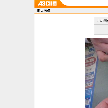
拡大画像
この画