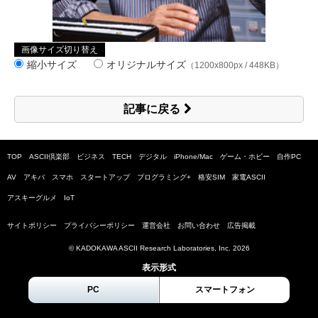
画像サイズ切り替え
縮小サイズ
オリジナルサイズ
（1200x800px / 448KB）
記事に戻る
TOP
ASCII倶楽部
ビジネス
TECH
デジタル
iPhone/Mac
ゲーム・ホビー
自作PC
AV
アキバ
スマホ
スタートアップ
プログラミング+
格安SIM
家電ASCII
アスキーグルメ
IoT
サイトポリシー
プライバシーポリシー
運営会社
お問い合わせ
広告掲載
© KADOKAWA ASCII Research Laboratories, Inc.
2026
表示形式
PC
スマートフォン