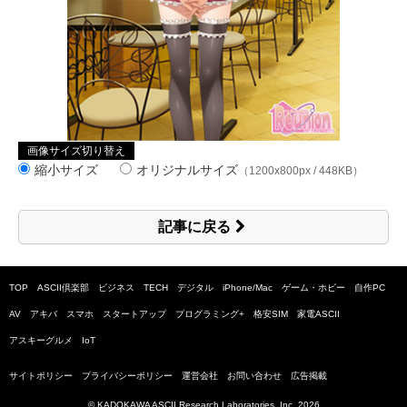
画像サイズ切り替え
縮小サイズ
オリジナルサイズ
（1200x800px / 448KB）
記事に戻る
TOP
ASCII倶楽部
ビジネス
TECH
デジタル
iPhone/Mac
ゲーム・ホビー
自作PC
AV
アキバ
スマホ
スタートアップ
プログラミング+
格安SIM
家電ASCII
アスキーグルメ
IoT
サイトポリシー
プライバシーポリシー
運営会社
お問い合わせ
広告掲載
© KADOKAWA ASCII Research Laboratories, Inc.
2026