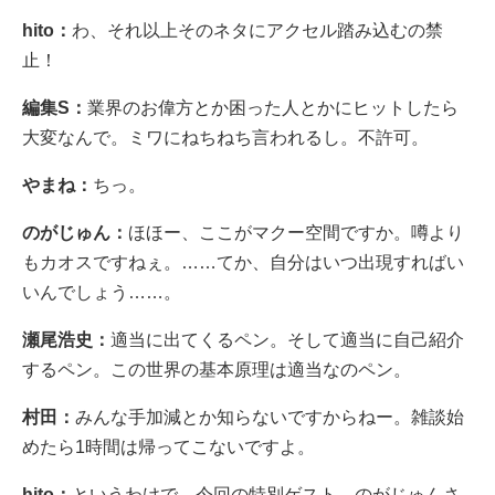
hito：
わ、それ以上そのネタにアクセル踏み込むの禁
止！
編集S：
業界のお偉方とか困った人とかにヒットしたら
大変なんで。ミワにねちねち言われるし。不許可。
やまね：
ちっ。
のがじゅん：
ほほー、ここがマクー空間ですか。噂より
もカオスですねぇ。……てか、自分はいつ出現すればい
いんでしょう……。
瀬尾浩史：
適当に出てくるペン。そして適当に自己紹介
するペン。この世界の基本原理は適当なのペン。
村田：
みんな手加減とか知らないですからねー。雑談始
めたら1時間は帰ってこないですよ。
hito：
というわけで、今回の特別ゲスト、のがじゅんさ