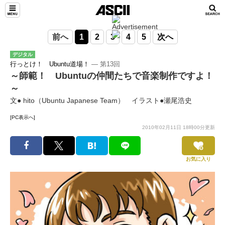
前へ
1
2
3
4
5
次へ
デジタル
行っとけ！ Ubuntu道場！
― 第13回
～師範！ Ubuntuの仲間たちで音楽制作ですよ！
～
文● hito（Ubuntu Japanese Team） イラスト●瀬尾浩史
[PC表示へ]
2010年02月11日 18時00分更新
お気に入り