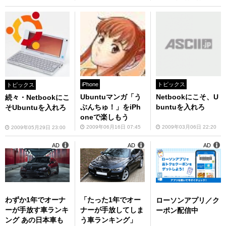
トピックス
iPhone
トピックス
Netbookにこそ、U
Ubuntuマンガ「う
続々・Netbookにこ
buntuを入れろ
ぶんちゅ！」をiPh
そUbuntuを入れろ
oneで楽しもう
2009年03月06日 22:20
2009年06月16日 07:45
2009年05月29日 23:00
AD
AD
AD
わずか1年でオーナ
「たった1年でオー
ローソンアプリ／ク
ーが手放す車ランキ
ナーが手放してしま
ーポン配信中
ング あの日本車も
う車ランキング」