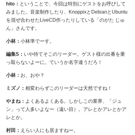
hito：
ということで、今回は特別にゲストをお呼びして
みました。音楽制作したり、KnoppixとDebianとUbuntu
を混ぜ合わせたLiveCD作ったりしている「のがた じゅ
ん」さんです。
小林：
小林準でーす。
編集S：
いや待てそこのリーダー。ゲスト様の出番を乗
っ取らないよーに。ていうか名字違うだろ！
小林：
お、おや？
ミズノ：
相変わらずこのリーダーは天然ですね！
やまね：
よくあるよくある。しかしこの業界、「ジュ
ン」って人多いよなー（遠い目）。アレとかアレとかア
レとか。
村田：
えらい人にも居ますねー。