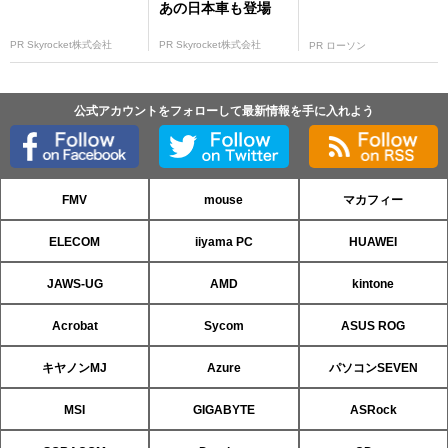
あの日本車も登場
PR Skyrocket株式会社
PR Skyrocket株式会社
PR ローソン
公式アカウントをフォローして最新情報を手に入れよう
FMV
mouse
マカフィー
ELECOM
iiyama PC
HUAWEI
JAWS-UG
AMD
kintone
Acrobat
Sycom
ASUS ROG
キヤノンMJ
Azure
パソコンSEVEN
MSI
GIGABYTE
ASRock