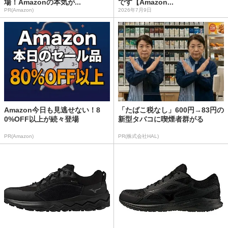
場！Amazonの本気が...
です【Amazon...
PR(Amazon)
2026年7月9日
Amazon今日も見逃せない！8
「たばこ税なし」600円→83円の
0%OFF以上が続々登場
新型タバコに喫煙者群がる
PR(Amazon)
PR(株式会社HAL)