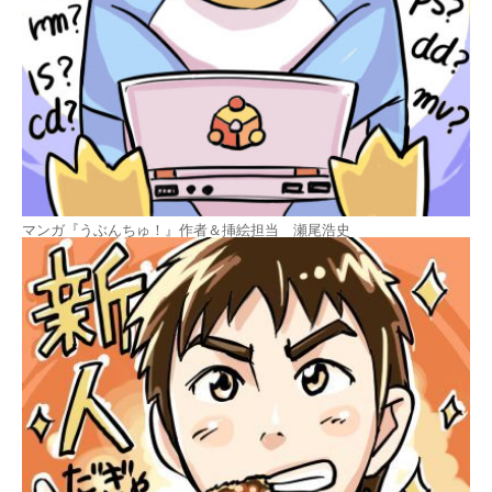
マンガ『うぶんちゅ！』作者＆挿絵担当 瀬尾浩史