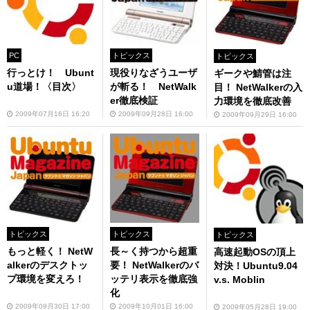
PC
トピックス
トピックス
行っとけ！ Ubunt
現役りなざうユーザ
ギークや鯖管は注
u道場！〈目次〉
が斬る！ NetWalk
目！ NetWalkerの入
er徹底検証
力環境を徹底改善
2009年07月16日 16:20
2009年09月28日 16:00
2009年09月29日 16:00
トピックス
トピックス
トピックス
もっと軽く！ NetW
長～く持つから超重
高速起動OSの頂上
alkerのデスクトッ
要！ NetWalkerのバ
対決！Ubuntu9.04
プ環境を変えろ！
ッテリ表示を徹底強
v.s. Moblin
化
2009年09月30日 17:00
2009年10月01日 16:00
2009年05月28日 19:00